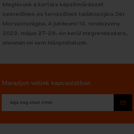
Meghívunk a kortárs képzőművészet
kedvelőinek és tervezőinek találkozójára Dél-
Morvaországba. A jubileumi 10. rendezvény
2022. május 27–29.-én kerül megrendezésre,
ahonnan mi sem hiányozhatunk.
Maradjon velünk kapcsolatban
Küld