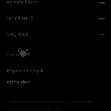
Az mmcitéről
Termékekről
Még több
Képviselt cégek
Out-Sider
All rights reserved and product information protected by mmcité
Coded by DesignDev. Haunted by creepy.