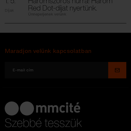
1. 5.
Háromszoros hurrá! Három
Red Dot-díjat nyertünk.
Díjak
Ünnepeljenek velünk
Maradjon velünk kapcsolatban
Küldé
Szebbé tesszük