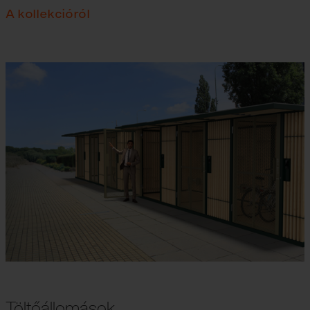
A kollekcióról
Töltőállomások