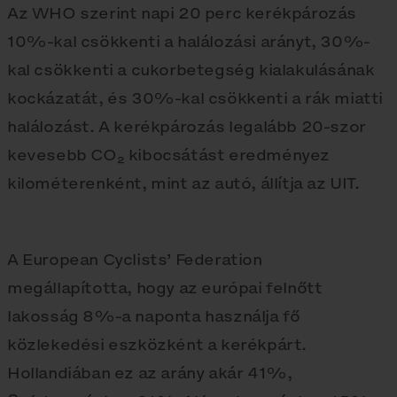
Az WHO szerint napi 20 perc kerékpározás
10%-kal csökkenti a halálozási arányt, 30%-
kal csökkenti a cukorbetegség kialakulásának
kockázatát, és 30%-kal csökkenti a rák miatti
halálozást. A kerékpározás legalább 20-szor
kevesebb CO₂ kibocsátást eredményez
kilométerenként, mint az autó, állítja az UIT.
A European Cyclists’ Federation
megállapította, hogy az európai felnőtt
lakosság 8%-a naponta használja fő
közlekedési eszközként a kerékpárt.
Hollandiában ez az arány akár 41%,