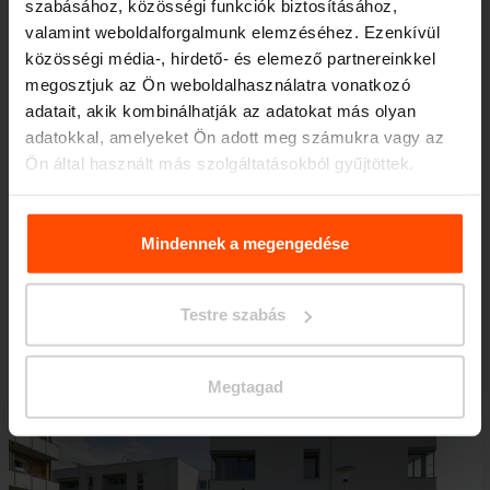
szabásához, közösségi funkciók biztosításához,
magán területre alkalmas. Dinamikus formája,
valamint weboldalforgalmunk elemzéséhez. Ezenkívül
közösségi média-, hirdető- és elemező partnereinkkel
erős szerkezetével és üvegbetéteivel,
megosztjuk az Ön weboldalhasználatra vonatkozó
kiegészíthető zöld vagy napelemes tetővel.
adatait, akik kombinálhatják az adatokat más olyan
Ideális városi környezethez.
adatokkal, amelyeket Ön adott meg számukra vagy az
Ön által használt más szolgáltatásokból gyűjtöttek.
További információért kérjük, látogasson el a
Principles
A kollekcióról
Relating to the Processing. Personal Data
.
Mindennek a megengedése
Testre szabás
Megtagad