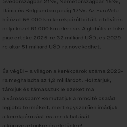
Svédországban 21%, Németországban 15%,
Dánia és Belgiumban pedig 12%. Az EuroVelo
hálózat 56 000 km kerékpárútból áll, a bővítés
célja közel 61 000 km elérése. A globális e‑bike
piac értéke 2025-re 32 milliárd USD, és 2029-
re akár 51 milliárd USD-ra növekedhet.
És végül – a világon a kerékpárok száma 2023-
ra meghaladta az 1,2 milliárdot. Hol zárjuk,
tároljuk és támasszuk le ezeket ma
a városokban? Bemutatjuk a mmcité család
legjobb termékeit, mert egyszerűen imádjuk
a kerékpározást és annak hatását
a környezetünkre és életünkre!