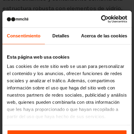
estructura robusta con elementos de vidrio,
y puede completarse con un techo solar o un
tejado verde. Es la solución perfecta para
Consentimiento
Detalles
Acerca de las cookies
quienes buscan proteger su bicicleta en la
ciudad con estilo.
Esta página web usa cookies
Las cookies de este sitio web se usan para personalizar
Sobre la colección
el contenido y los anuncios, ofrecer funciones de redes
sociales y analizar el tráfico. Además, compartimos
información sobre el uso que haga del sitio web con
nuestros partners de redes sociales, publicidad y análisis
web, quienes pueden combinarla con otra información
que les haya proporcionado o que hayan recopilado a
partir del uso que haya hecho de sus servicios.
Para más información, visite
Principles Relating to the