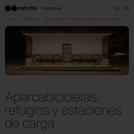
Menú
Productos
Bus
Home
Noticias
Aparcabicicletas, refugios y estaciones de carga
Aparcabicicletas,
refugios y estaciones
de carga