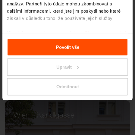
analýzy. Partneři tyto údaje mohou zkombinovat s
dalšími informacemi, které jste jim poskytli nebo které
získali v důsledku toho, že používáte jejich služby.
Více informací naleznete na stránce
Zásady zpracování
osobních údajů
.
Povolit vše
Upravit
Odmítnout
Wien – Kandlgasse