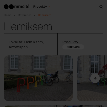
Menu
Produkty
Hle
Home
Reference
Hemiksem
Hemiksem
Lokalita: Hemiksem,
Produkty:
Antwerpen
BIKEPARK
Předchozí
Další