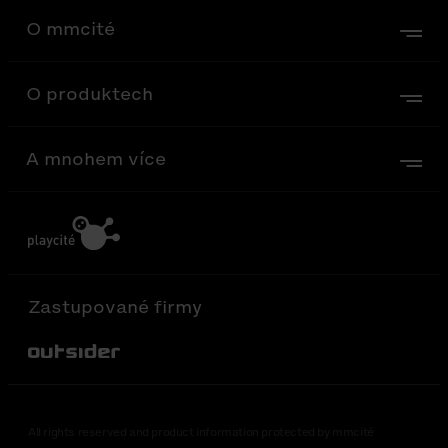
O mmcité
O produktech
A mnohem více
Zastupované firmy
Out-Sider
All rights reserved and product information protected by mmcité