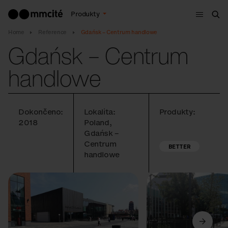
Menu
Produkty
Hle
Home
Reference
Gdańsk – Centrum handlowe
Gdańsk – Centrum
handlowe
Dokončeno:
Lokalita:
Produkty:
2018
Poland,
Gdańsk –
Centrum
BETTER
handlowe