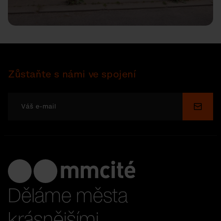
Zůstaňte s námi ve spojení
Odesl
Děláme města
krásnějšími