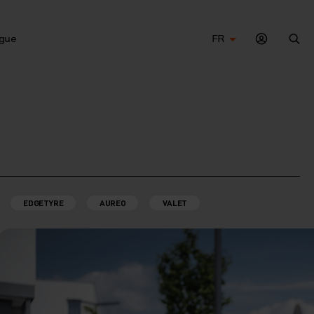
gue
FR
Che
EDGETYRE
AUREO
VALET