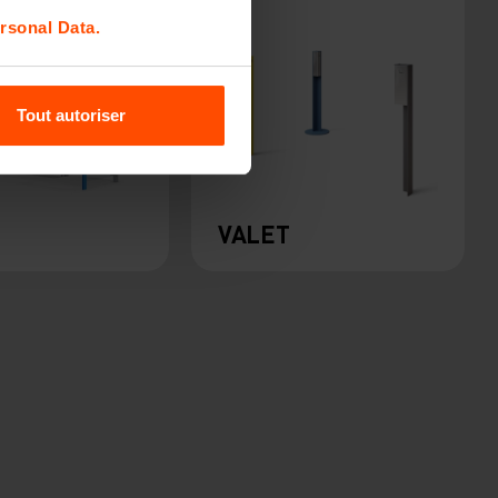
rsonal Data.
Tout autoriser
VALET