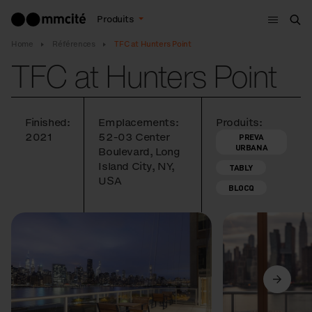
Menu
Produits
Che
Home
Références
TFC at Hunters Point
TFC at Hunters Point
Finished:
Emplacements:
Produits:
2021
52-03 Center
PREVA
URBANA
Boulevard, Long
Island City, NY,
TABLY
USA
BLOCQ