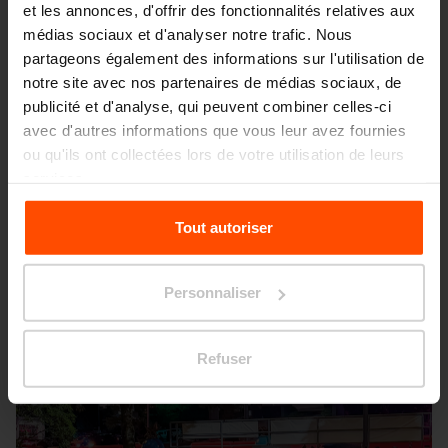
et les annonces, d'offrir des fonctionnalités relatives aux
médias sociaux et d'analyser notre trafic. Nous
partageons également des informations sur l'utilisation de
notre site avec nos partenaires de médias sociaux, de
publicité et d'analyse, qui peuvent combiner celles-ci
avec d'autres informations que vous leur avez fournies
Seattle – Popup park
ou qu'ils ont collectées lors de votre utilisation de leurs
services.
Pour plus d'informations, veuillez consulter le
Tout autoriser
site
Principles Relating to the Processing Personal
Data.
Personnaliser
Refuser