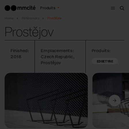
Menu
Produits
Che
Home
Références
Prostějov
Prostějov
Finished:
Emplacements:
Produits:
2018
Czech Republic,
EDGETYRE
Prostějov
Précédent
Suivant