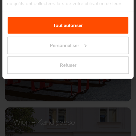
ou qu'ils ont collectées lors de votre utilisation de leurs
services.
Pour plus d'informations, veuillez consulter le
Tout autoriser
site
Principles Relating to the Processing Personal
Data.
Personnaliser
Refuser
Wien – Kandlgasse