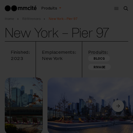
Menu
Produits
Che
Home
Références
New York – Pier 97
New York – Pier 97
Finished:
Emplacements:
Produits:
2023
New York
BLOCQ
RIVAGE
Précédent
Suivant