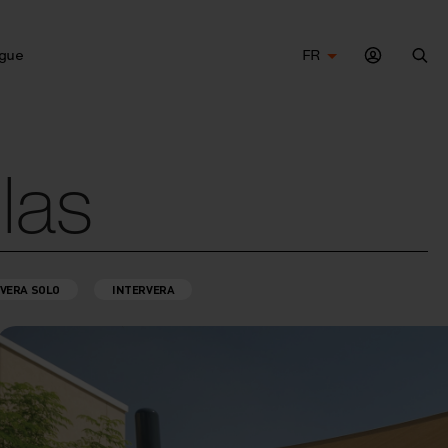
gue
FR
Che
las
VERA SOLO
INTERVERA