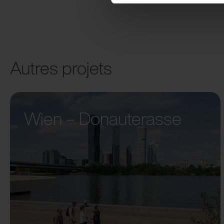
Autres projets
Wien – Donauterasse