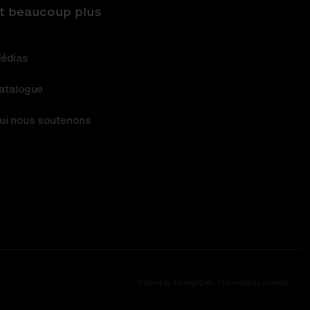
t beaucoup plus
édias
atalogue
ui nous soutenons
Coded by DesignDev. Haunted by creepy.