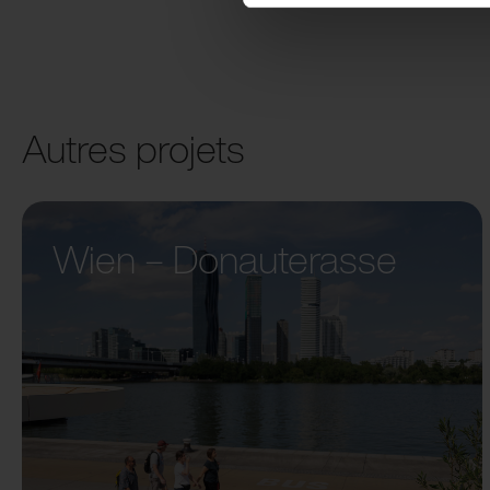
Autres projets
Wien – Donauterasse