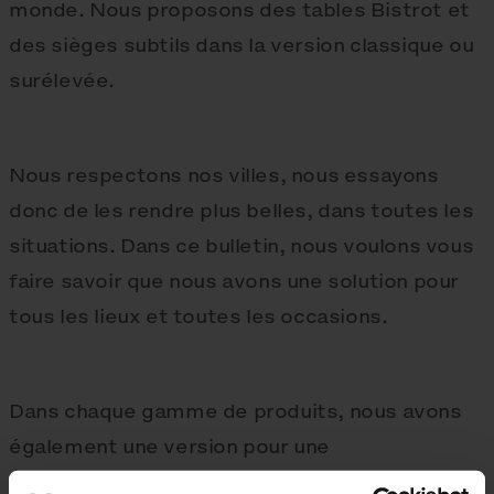
monde. Nous proposons des tables Bistrot et
des sièges subtils dans la version classique ou
surélevée.
Nous respectons nos villes, nous essayons
donc de les rendre plus belles, dans toutes les
situations. Dans ce bulletin, nous voulons vous
faire savoir que nous avons une solution pour
tous les lieux et toutes les occasions.
Dans chaque gamme de produits, nous avons
également une version pour une
personne: Vera, Sinus, Limpido, Stack, Blocq,