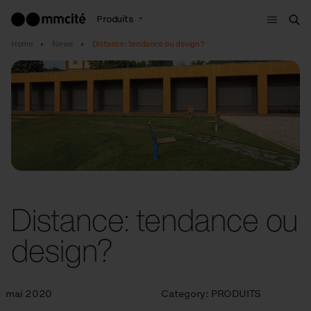
Menu
Produits
Che
Home
News
Distance: tendance ou design?
Distance: tendance ou
design?
mai 2020
Category:
PRODUITS