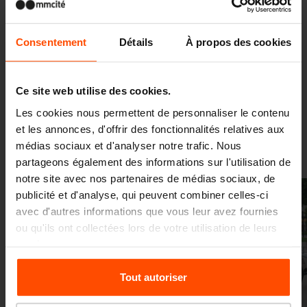
Vltau, Radium, Preva Urbana, Portiqoa, Woody,
Manta, Rivage, Intervera, Landscape,
Consentement
Détails
À propos des cookies
Landscape Compact, Urban Islands...
Ce site web utilise des cookies.
Les cookies nous permettent de personnaliser le contenu
et les annonces, d'offrir des fonctionnalités relatives aux
Galerie
médias sociaux et d'analyser notre trafic. Nous
partageons également des informations sur l'utilisation de
notre site avec nos partenaires de médias sociaux, de
publicité et d'analyse, qui peuvent combiner celles-ci
avec d'autres informations que vous leur avez fournies
ou qu'ils ont collectées lors de votre utilisation de leurs
services.
Pour plus d'informations, veuillez consulter le
Tout autoriser
Précédent
Suivant
site
Principles Relating to the Processing Personal