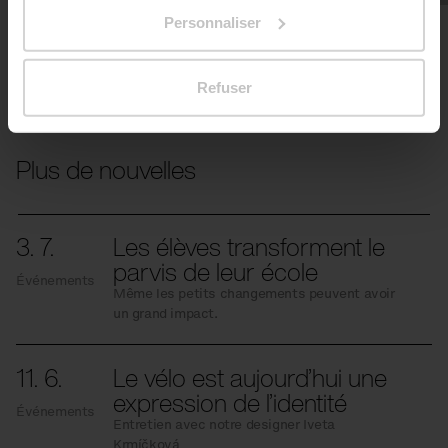
Data.
Personnaliser
Refuser
Plus de nouvelles
3. 7.
Les élèves transforment le
parvis de leur école
Événements
Même les petits changements peuvent avoir
un grand impact.
11. 6.
Le vélo est aujourd’hui une
expression de l’identité
Événements
Entretien avec notre designer Iveta
Krmíčková