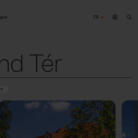
gue
FR
Che
nd Tér
DY