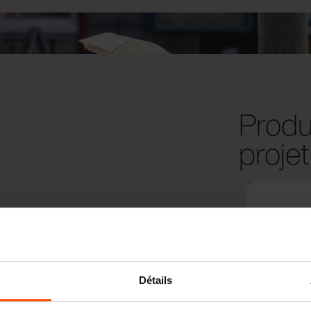
Produi
projet
Détails