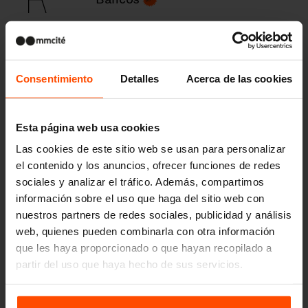
Marquesinas de autobús
Consentimiento
Detalles
Acerca de las cookies
Esta página web usa cookies
Papeleras
Las cookies de este sitio web se usan para personalizar
el contenido y los anuncios, ofrecer funciones de redes
sociales y analizar el tráfico. Además, compartimos
información sobre el uso que haga del sitio web con
Ceniceros
nuestros partners de redes sociales, publicidad y análisis
web, quienes pueden combinarla con otra información
que les haya proporcionado o que hayan recopilado a
partir del uso que haya hecho de sus servicios.
Refugios, panel divisor
Para más información, visite
Principles Relating to the