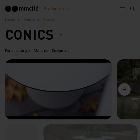
Menú
Productos
Bus
Home
Mesas
Conics
CONICS
Para descargar
Modelos
Design set
Anterior
Siguiente