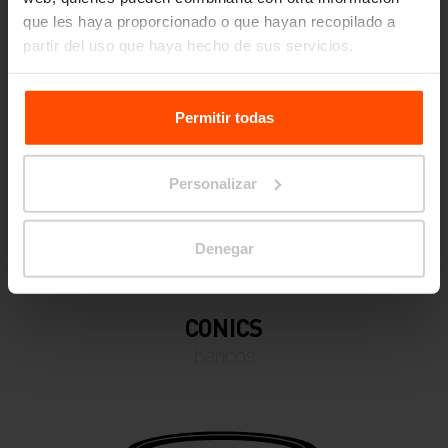
Design set
que les haya proporcionado o que hayan recopilado a
partir del uso que haya hecho de sus servicios.
Para más información, visite
Principles Relating to the
Processing Personal Data.
Permitir todas
Personalizar
Denegar
CONICS
bancos