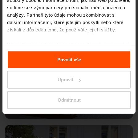
soubory cookie. Informace o tom, jak náš web používáte,
sdílíme se svými partnery pro sociální média, inzerci a
analýzy. Partneři tyto údaje mohou zkombinovat s
dalšími informacemi, které jste jim poskytli nebo které
získali v důsledku toho, že používáte jejich služby.
Více informací naleznete na stránce
Zásady zpracování
osobních údajů
.
Povolit vše
Upravit
Odmítnout