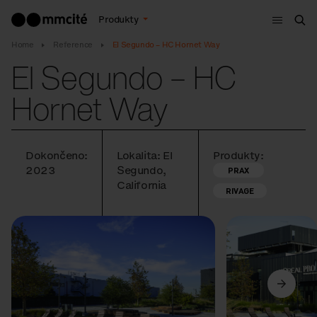
Menu
Produkty
Hle
Home
Reference
El Segundo – HC Hornet Way
El Segundo – HC
Hornet Way
Dokončeno:
Lokalita: El
Produkty:
2023
Segundo,
PRAX
California
RIVAGE