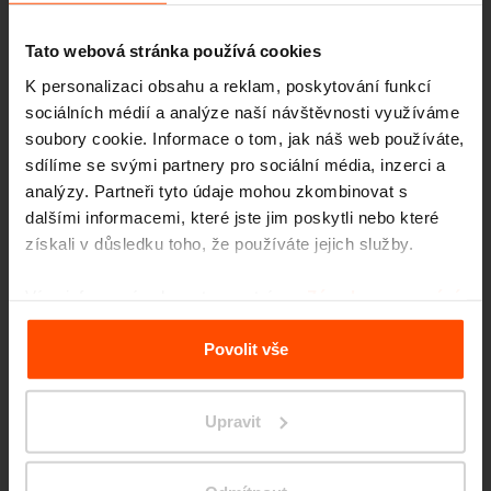
Tato webová stránka používá cookies
K personalizaci obsahu a reklam, poskytování funkcí
sociálních médií a analýze naší návštěvnosti využíváme
soubory cookie. Informace o tom, jak náš web používáte,
sdílíme se svými partnery pro sociální média, inzerci a
Seattle – Popup park
analýzy. Partneři tyto údaje mohou zkombinovat s
dalšími informacemi, které jste jim poskytli nebo které
získali v důsledku toho, že používáte jejich služby.
Více informací naleznete na stránce
Zásady zpracování
osobních údajů
.
Povolit vše
Upravit