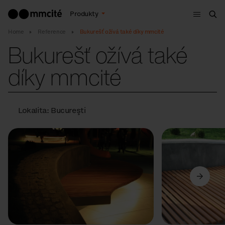
Menu
Produkty
Hle
Home
Reference
Bukurešť ožívá také díky mmcité
Bukurešť ožívá také
díky mmcité
Lokalita: Bucureşti
Předchozí
Další