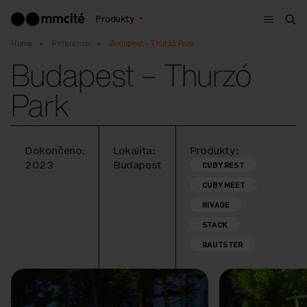
Menu
Produkty
Hle
Home
Reference
Budapest – Thurzó Park
Budapest – Thurzó
Park
Dokončeno:
Lokalita:
Produkty:
2023
Budapest
CUBY REST
CUBY MEET
RIVAGE
STACK
RAUTSTER