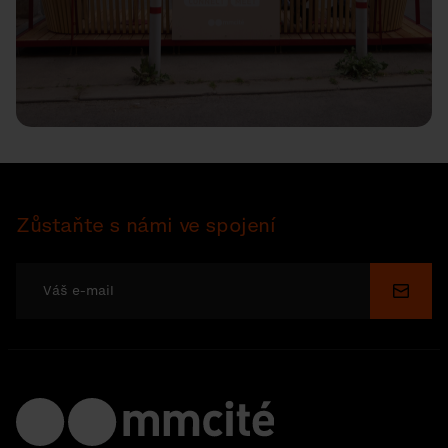
Zůstaňte s námi ve spojení
Odesl