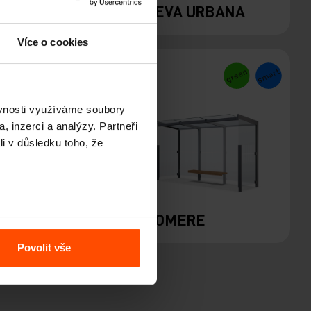
Y
PREVA URBANA
Více o cookies
ěvnosti využíváme soubory
, inzerci a analýzy. Partneři
li v důsledku toho, že
R
GEOMERE
Povolit vše