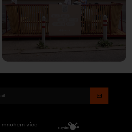
Odeslat
 mnohem více