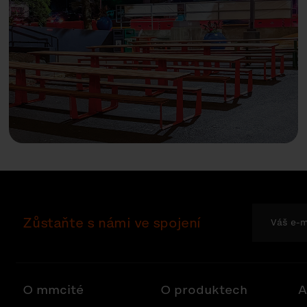
Zůstaňte s námi ve spojení
O mmcité
O produktech
A