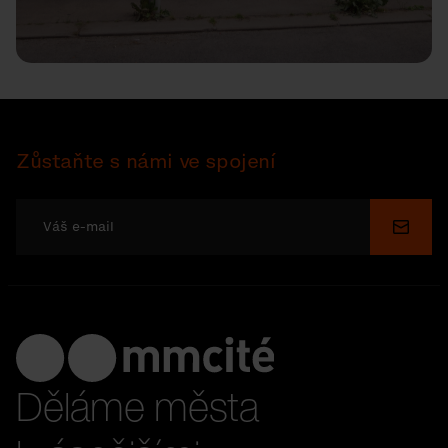
Zůstaňte s námi ve spojení
Odesl
Děláme města