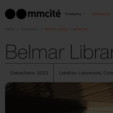
Produkty
Reference
Home
Reference
Belmar Library – Lakewood
Belmar Libr
Dokončeno: 2023
Lokalita: Lakewood, Col