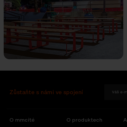
Zůstaňte s námi ve spojení
O mmcité
O produktech
A