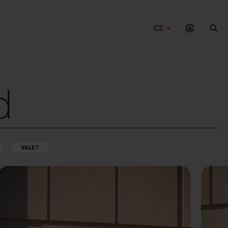
CZ
Hle
d
VALET