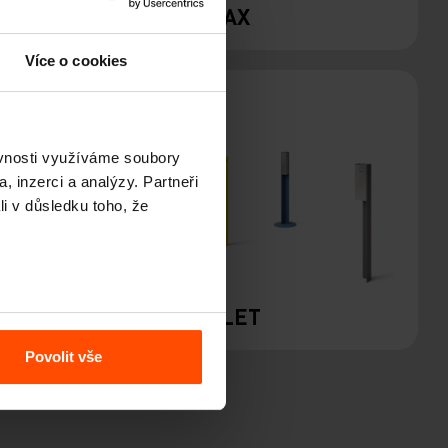
PRAX
Více o cookies
ěvnosti využíváme soubory
, inzerci a analýzy. Partneři
li v důsledku toho, že
MIT
VALET
Povolit vše