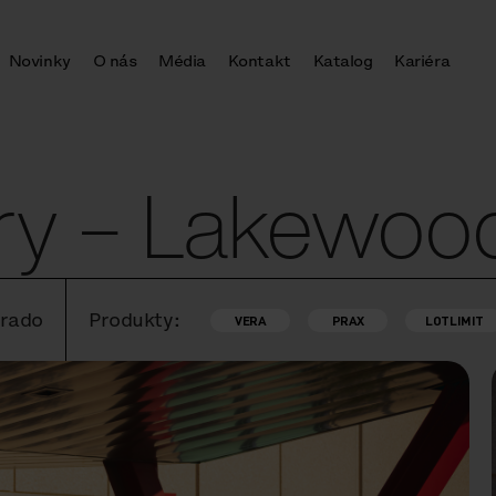
Novinky
O nás
Média
Kontakt
Katalog
Kariéra
ary – Lakewoo
orado
Produkty:
VERA
PRAX
LOTLIMIT