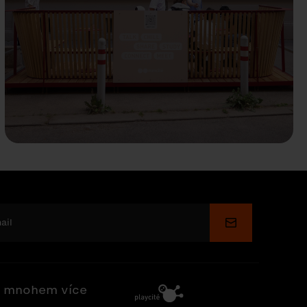
Odeslat
 mnohem více