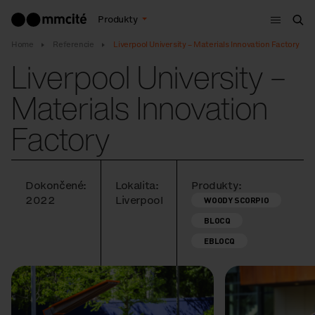
Menu
Produkty
Vyh
Home
Referencie
Liverpool University – Materials Innovation Factory
Liverpool University –
Materials Innovation
Factory
Dokončené:
Lokalita:
Produkty:
2022
Liverpool
WOODY SCORPIO
BLOCQ
EBLOCQ