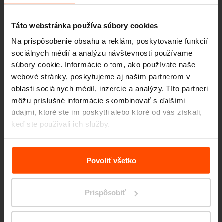
Táto webstránka používa súbory cookies
Na prispôsobenie obsahu a reklám, poskytovanie funkcií
sociálnych médií a analýzu návštevnosti používame
súbory cookie. Informácie o tom, ako používate naše
webové stránky, poskytujeme aj našim partnerom v
oblasti sociálnych médií, inzercie a analýzy. Títo partneri
môžu príslušné informácie skombinovať s ďalšími
Seattle – Popup park
údajmi, ktoré ste im poskytli alebo ktoré od vás získali,
keď ste používali ich služby.
Viac informácií nájdete na stránke
Zásady zpracování
osobních údajů
.
Povoliť všetko
Prispôsobiť