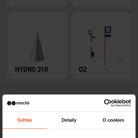
HYDRO 310
OZ
Súhlas
Detaily
O cookies
Ďalšie projekty