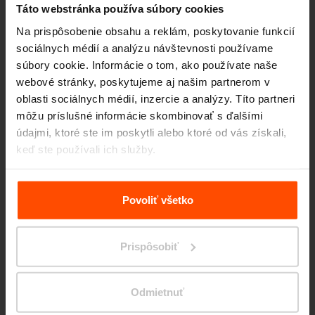
Táto webstránka používa súbory cookies
Na prispôsobenie obsahu a reklám, poskytovanie funkcií
Wien – Donauterasse
sociálnych médií a analýzu návštevnosti používame
súbory cookie. Informácie o tom, ako používate naše
webové stránky, poskytujeme aj našim partnerom v
oblasti sociálnych médií, inzercie a analýzy. Títo partneri
môžu príslušné informácie skombinovať s ďalšími
údajmi, ktoré ste im poskytli alebo ktoré od vás získali,
keď ste používali ich služby.
Viac informácií nájdete na stránke
Zásady zpracování
osobních údajů
.
Povoliť všetko
Prispôsobiť
Odmietnuť