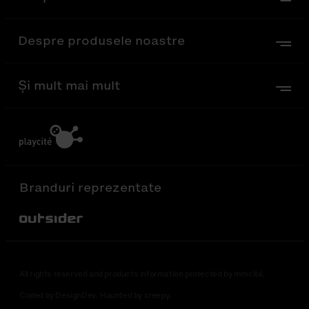
Despre produsele noastre
Și mult mai mult
Branduri reprezentate
Out-Sider
All rights reserved and products information protected by mmcité.
Coded by DesignDev. Haunted by creepy.