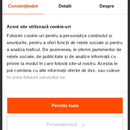
Consimțământ
Detalii
Despre
Acest site utilizează cookie-uri
Folosim cookie-uri pentru a personaliza conținutul și
anunțurile, pentru a oferi funcții de rețele sociale și pentru
a analiza traficul. De asemenea, le oferim partenerilor de
rețele sociale, de publicitate și de analize informații cu
privire la modul în care folosiți site-ul nostru. Aceștia le
pot combina cu alte informații oferite de dvs. sau culese
Seattle – Popup park
în urma folosirii serviciilor lor.
Pentru mai multe informații, vă rugăm să
vizitați
Principles Relating to the Processing Personal
Data.
Permite toate
Personalizează