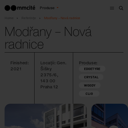
Meniu
Produse
Cau
Home
Referințe
Modřany – Nová radnice
Modřany – Nová
radnice
Finished:
Locații: Gen.
Produse:
2021
Šišky
EDGETYRE
2375/6,
CRYSTAL
143 00
WOODY
Praha 12
CLIG