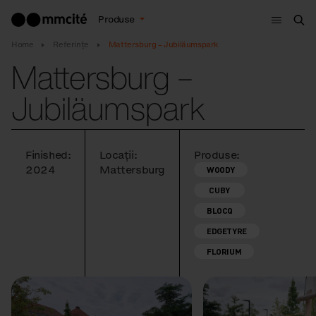
Meniu
Produse
Cau
Home
Referințe
Mattersburg – Jubiläumspark
Mattersburg –
Jubiläumspark
Finished:
Locații:
Produse:
2024
Mattersburg
WOODY
CUBY
BLOCQ
EDGETYRE
FLORIUM