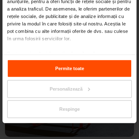
anunțurile, pentru a oferi funcții de rețele sociale și pentru
a analiza traficul. De asemenea, le oferim partenerilor de
rețele sociale, de publicitate și de analize informații cu
privire la modul în care folosiți site-ul nostru. Aceștia le
pot combina cu alte informații oferite de dvs. sau culese
în urma folosirii serviciilor lor.
Pentru mai multe informații, vă rugăm să
vizitați
Principles Relating to the Processing Personal
Data.
Permite toate
Personalizează
Respinge