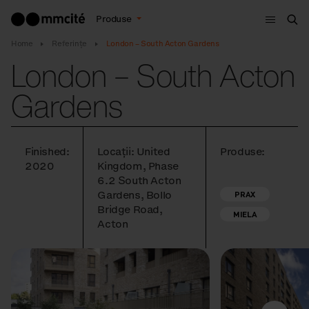
Meniu
Produse
Cau
Home
Referințe
London – South Acton Gardens
London – South Acton
Gardens
Finished:
Locații: United
Produse:
2020
Kingdom, Phase
6.2 South Acton
Gardens, Bollo
PRAX
Bridge Road,
MIELA
Acton