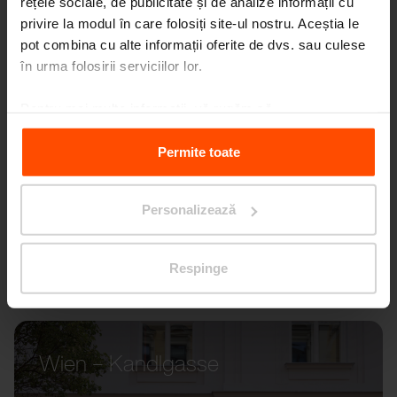
rețele sociale, de publicitate și de analize informații cu
privire la modul în care folosiți site-ul nostru. Aceștia le
pot combina cu alte informații oferite de dvs. sau culese
în urma folosirii serviciilor lor.
Pentru mai multe informații, vă rugăm să
vizitați
Principles Relating to the Processing Personal
Data.
Permite toate
Personalizează
Respinge
Wien – Kandlgasse