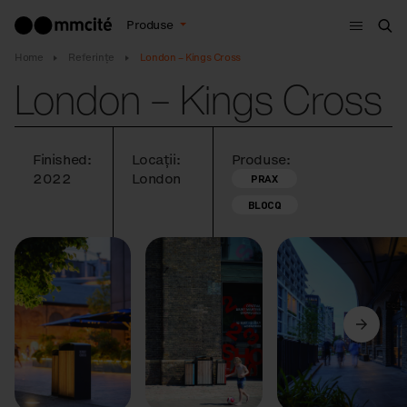
Meniu
Produse
Cau
Home
Referințe
London – Kings Cross
London – Kings Cross
Finished:
Locații:
Produse:
2022
London
PRAX
BLOCQ
Anterior
Următorul