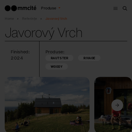
Meniu
Produse
Cau
Home
Referințe
Javorový Vrch
Javorový Vrch
Finished:
Produse:
2024
RAUTSTER
RIVAGE
WOODY
Anterior
Următorul