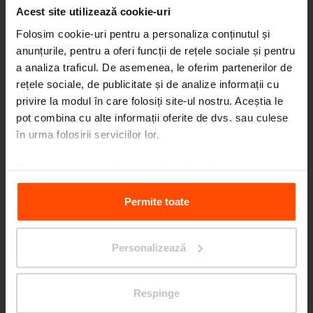
Acest site utilizează cookie-uri
Folosim cookie-uri pentru a personaliza conținutul și
anunțurile, pentru a oferi funcții de rețele sociale și pentru
a analiza traficul. De asemenea, le oferim partenerilor de
Seattle – Popup park
rețele sociale, de publicitate și de analize informații cu
privire la modul în care folosiți site-ul nostru. Aceștia le
pot combina cu alte informații oferite de dvs. sau culese
în urma folosirii serviciilor lor.
Pentru mai multe informații, vă rugăm să
vizitați
Principles Relating to the Processing Personal
Data.
Permite toate
Personalizează
Respinge