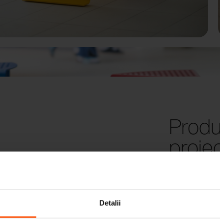
Produ
proie
Detalii