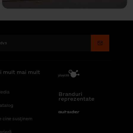
Depune
i mult mai mult
edia
Branduri
reprezentate
atalog
Out-Sider
e cine susținem
arieră