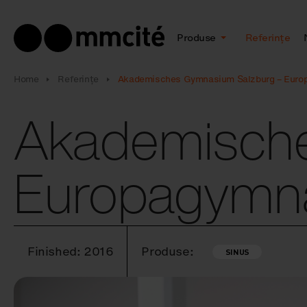
Produse
Referințe
Home
Referințe
Akademisches Gymnasium Salzburg – Eur
Akademische
Europagymn
Finished: 2016
Produse:
SINUS