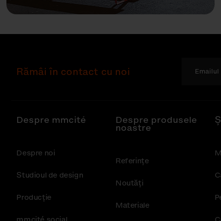
Rămâi în contact cu noi
Despre mmcité
Despre produsele
Ș
noastre
Despre noi
M
Referințe
Studioul de design
C
Noutăţi
Producție
P
Materiale
mmcité social
C