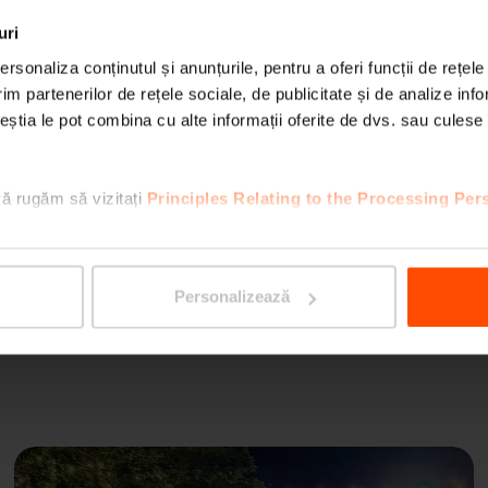
uri
rsonaliza conținutul și anunțurile, pentru a oferi funcții de rețele
im partenerilor de rețele sociale, de publicitate și de analize info
ceștia le pot combina cu alte informații oferite de dvs. sau culese î
SINUS
vă rugăm să vizitați
Principles Relating to the Processing Per
Personalizează