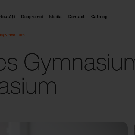
Noutăţi
Despre noi
Media
Contact
Catalog
opagymnasium
s Gymnasium
asium