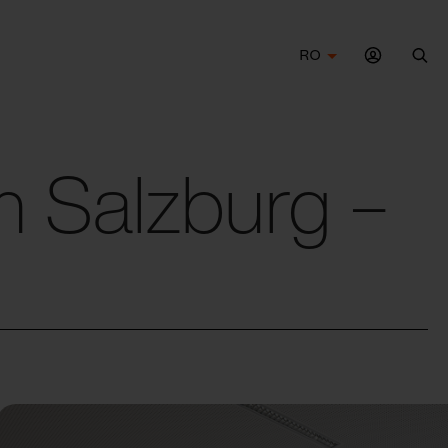
RO
Cau
 Salzburg –