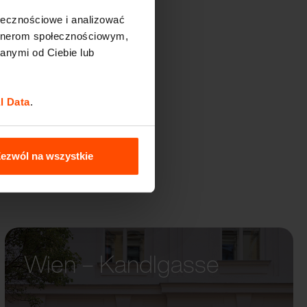
ołecznościowe i analizować
artnerom społecznościowym,
anymi od Ciebie lub
l Data
.
ezwól na wszystkie
Wien – Kandlgasse