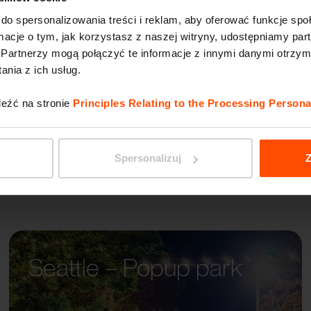
do spersonalizowania treści i reklam, aby oferować funkcje sp
ormacje o tym, jak korzystasz z naszej witryny, udostępniamy p
MIELA
Partnerzy mogą połączyć te informacje z innymi danymi otrzym
nia z ich usług.
leźć na stronie
Principles Relating to the Processing Persona
Spersonalizuj
Z
Seattle – Popup park