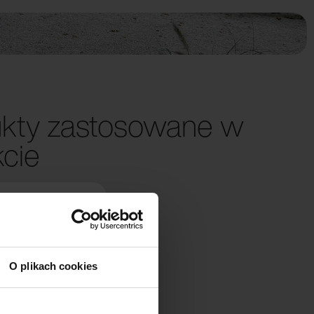
kty zastosowane w
kcie
O plikach cookies