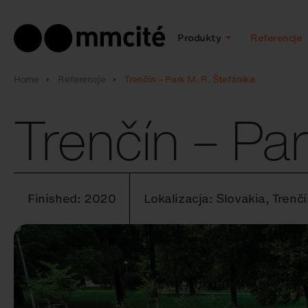
Produkty
Referencje
Home
Referencje
Trenčín – Park M. R. Štefánika
Trenčín – Par
Finished: 2020
Lokalizacja: Slovakia, Trenč