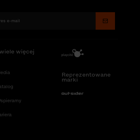
Wyślij
 wiele więcej
edia
Reprezentowane
marki
atalog
Out-Sider
spieramy
ariera