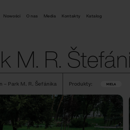
Nowości
O nas
Media
Kontakty
Katalog
k M. R. Štefán
ín – Park M. R. Šefánika
Produkty:
MIELA