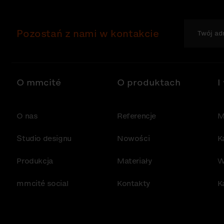
Pozostań z nami w kontakcie
O mmcité
O produktach
I
O nas
Referencje
M
Studio designu
Nowości
K
Produkcja
Materiały
W
mmcité social
Kontakty
K