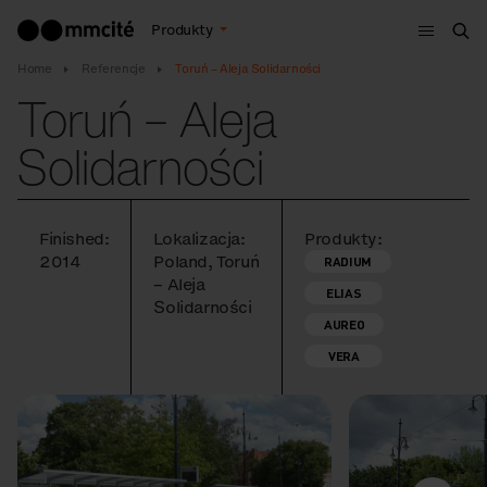
Menu
Produkty
Szu
Home
Referencje
Toruń – Aleja Solidarności
Toruń – Aleja
Solidarności
Finished:
Lokalizacja:
Produkty:
2014
Poland, Toruń
RADIUM
– Aleja
ELIAS
Solidarności
AUREO
VERA