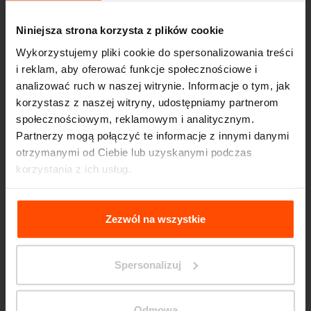
Niniejsza strona korzysta z plików cookie
Wykorzystujemy pliki cookie do spersonalizowania treści
i reklam, aby oferować funkcje społecznościowe i
analizować ruch w naszej witrynie. Informacje o tym, jak
korzystasz z naszej witryny, udostępniamy partnerom
społecznościowym, reklamowym i analitycznym.
Partnerzy mogą połączyć te informacje z innymi danymi
Seattle – Popup park
otrzymanymi od Ciebie lub uzyskanymi podczas
korzystania z ich usług.
Więcej informacji można znaleźć na stronie
Principles
Relating to the Processing Personal Data
.
Zezwól na wszystkie
Spersonalizuj
Odmowa