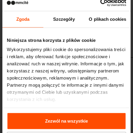
Zgoda
Szczegóły
O plikach cookies
Niniejsza strona korzysta z plików cookie
Wykorzystujemy pliki cookie do spersonalizowania treści
i reklam, aby oferować funkcje społecznościowe i
analizować ruch w naszej witrynie. Informacje o tym, jak
PLF110
korzystasz z naszej witryny, udostępniamy partnerom
Parklet
społecznościowym, reklamowym i analitycznym.
konstrukcja stalowa, podłoga z drewnianych desek, poręcz z drewnianymi
Partnerzy mogą połączyć te informacje z innymi danymi
szczeblinami i ławą
otrzymanymi od Ciebie lub uzyskanymi podczas
korzystania z ich usług.
Więcej informacji można znaleźć na stronie
Principles
Relating to the Processing Personal Data
.
Zezwól na wszystkie