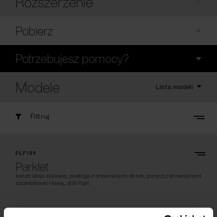
Rozszerzenie
Pobierz
Potrzebujesz pomocy?
Modele
Lista modeli
Filtruj
PLF109
Parklet
konstrukcja stalowa, podłoga z drewnianych desek, poręcz z drewnianymi
szczeblinami i ławą, stół Pixel