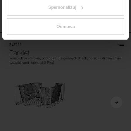
Spersonalizuj
Odmowa
PLF111
Parklet
konstrukcja stalowa, podłoga z drewnianych desek, poręcz z drewnianymi
szczeblinami i ławą, stół Pixel