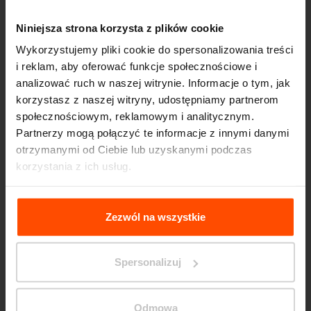
Niniejsza strona korzysta z plików cookie
Wykorzystujemy pliki cookie do spersonalizowania treści
i reklam, aby oferować funkcje społecznościowe i
analizować ruch w naszej witrynie. Informacje o tym, jak
korzystasz z naszej witryny, udostępniamy partnerom
społecznościowym, reklamowym i analitycznym.
Partnerzy mogą połączyć te informacje z innymi danymi
Seattle – Popup park
otrzymanymi od Ciebie lub uzyskanymi podczas
korzystania z ich usług.
Więcej informacji można znaleźć na stronie
Principles
Relating to the Processing Personal Data
.
Zezwól na wszystkie
Spersonalizuj
Odmowa