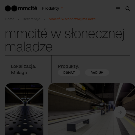
Menu
Produkty
Szu
Home
Referencje
Mmcité w słonecznej maladze
mmcité w słonecznej
maladze
Lokalizacja:
Produkty:
Málaga
DONAT
RADIUM
Poprzedni
Dalej