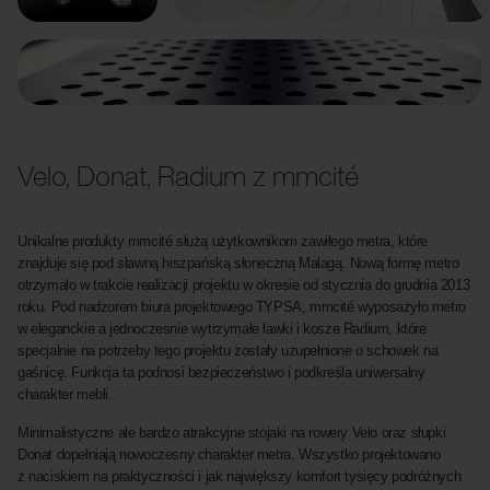
Velo, Donat, Radium z mmcité
Unikalne produkty mmcité służą użytkownikom zawiłego metra, które
znajduje się pod sławną hiszpańską słoneczną Malagą. Nową formę metro
otrzymało w trakcie realizacji projektu w okresie od stycznia do grudnia 2013
roku. Pod nadzorem biura projektowego TYPSA, mmcité wyposażyło metro
w eleganckie a jednoczesnie wytrzymałe ławki i kosze Radium, które
specjalnie na potrzeby tego projektu zostały uzupełnione o schowek na
gaśnicę. Funkcja ta podnosi bezpieczeństwo i podkreśla uniwersalny
charakter mebli.
Minimalistyczne ale bardzo atrakcyjne stojaki na rowery Velo oraz słupki
Donat dopełniają nowoczesny charakter metra. Wszystko projektowano
z naciskiem na praktyczności i jak największy komfort tysięcy podróżnych