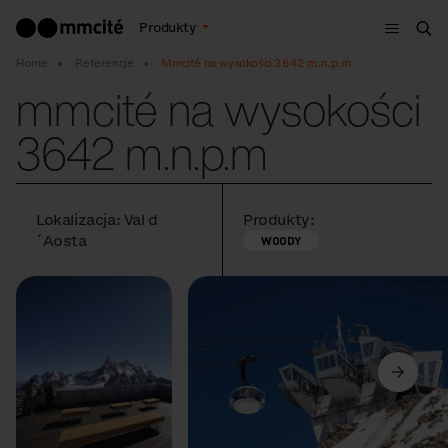
Menu
Produkty
Szu
Home
Referencje
Mmcité na wysokości 3642 m.n.p.m
mmcité na wysokości
3642 m.n.p.m
Lokalizacja: Val d
Produkty:
´Aosta
WOODY
Poprzedni
Dalej