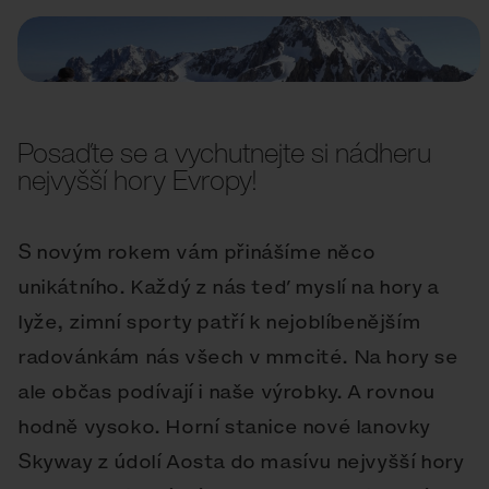
Posaďte se a vychutnejte si nádheru
nejvyšší hory Evropy!
S novým rokem vám přinášíme něco
unikátního. Každý z nás teď myslí na hory a
lyže, zimní sporty patří k nejoblíbenějším
radovánkám nás všech v mmcité. Na hory se
ale občas podívají i naše výrobky. A rovnou
hodně vysoko. Horní stanice nové lanovky
Skyway z údolí Aosta do masívu nejvyšší hory