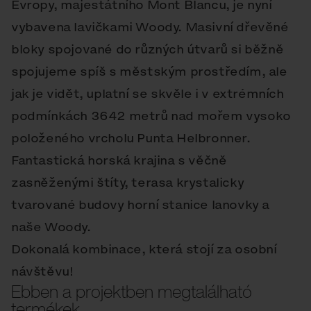
Evropy, majestátního Mont Blancu, je nyní
vybavena lavičkami Woody. Masivní dřevěné
bloky spojované do různých útvarů si běžně
spojujeme spíš s městským prostředím, ale
jak je vidět, uplatní se skvěle i v extrémních
podmínkách 3642 metrů nad mořem vysoko
položeného vrcholu Punta Helbronner.
Fantastická horská krajina s věčně
zasněženými štíty, terasa krystalicky
tvarované budovy horní stanice lanovky a
naše Woody.
Dokonalá kombinace, která stojí za osobní
návštěvu!
Ebben a projektben megtalálható
termékek