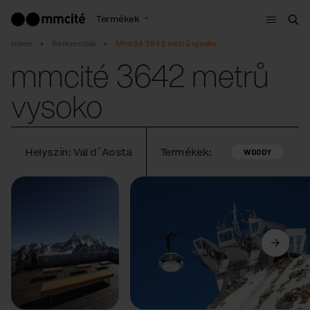
Menü
Termékek
Ker
Home
Referenciák
Mmcité 3642 metrů vysoko
mmcité 3642 metrů
vysoko
Helyszín: Val d´Aosta
Termékek:
WOODY
Előző
Következő