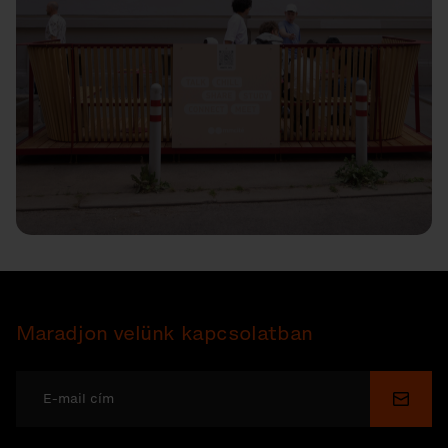
Maradjon velünk kapcsolatban
Küldé