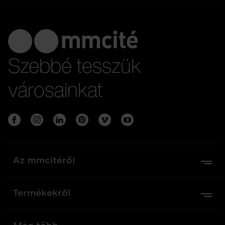
Szebbé tesszük
városainkat
Az mmcitéről
Termékekről