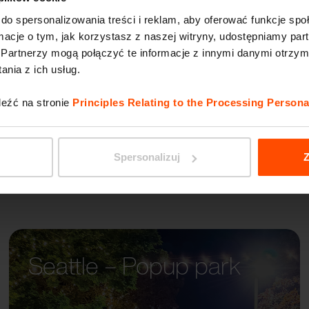
do spersonalizowania treści i reklam, aby oferować funkcje sp
ormacje o tym, jak korzystasz z naszej witryny, udostępniamy p
MALA
Partnerzy mogą połączyć te informacje z innymi danymi otrzym
nia z ich usług.
leźć na stronie
Principles Relating to the Processing Persona
Spersonalizuj
Z
Seattle – Popup park