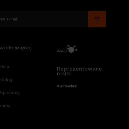
Wyślij
 wiele więcej
edia
Reprezentowane
marki
atalog
Out-Sider
spieramy
ariera