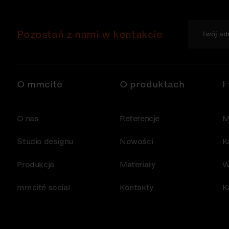
Pozostań z nami w kontakcie
O mmcité
O produktach
I
O nas
Referencje
M
Studio designu
Nowości
K
Produkcja
Materiały
W
mmcité social
Kontakty
K