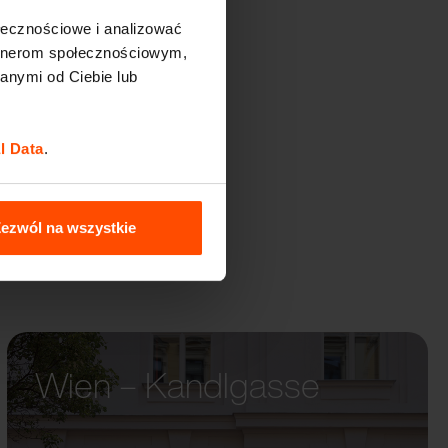
ołecznościowe i analizować
artnerom społecznościowym,
GENO
anymi od Ciebie lub
l Data
.
ezwól na wszystkie
Wien – Kandlgasse