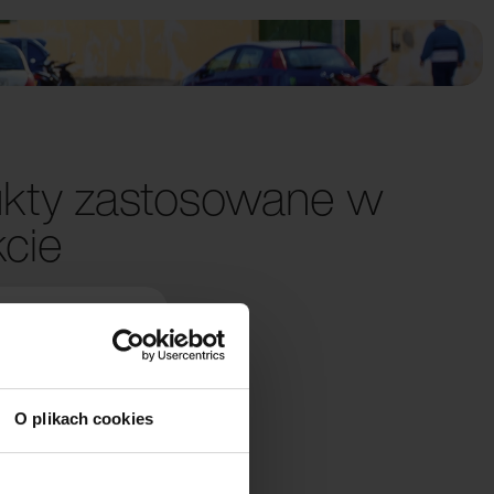
kty zastosowane w
kcie
O plikach cookies