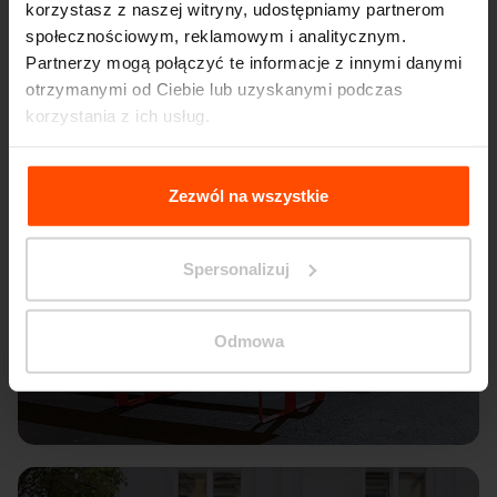
korzystasz z naszej witryny, udostępniamy partnerom
społecznościowym, reklamowym i analitycznym.
Partnerzy mogą połączyć te informacje z innymi danymi
otrzymanymi od Ciebie lub uzyskanymi podczas
korzystania z ich usług.
Więcej informacji można znaleźć na stronie
Principles
Relating to the Processing Personal Data
.
Zezwól na wszystkie
Spersonalizuj
Odmowa