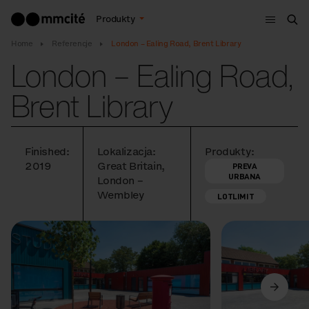
Menu
Produkty
Szu
Home
Referencje
London – Ealing Road, Brent Library
London – Ealing Road,
Brent Library
Finished:
Lokalizacja:
Produkty:
2019
Great Britain,
PREVA
URBANA
London –
Wembley
LOTLIMIT