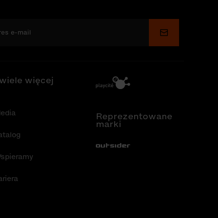
Wyślij
 wiele więcej
edia
Reprezentowane
marki
atalog
Out-Sider
spieramy
ariera