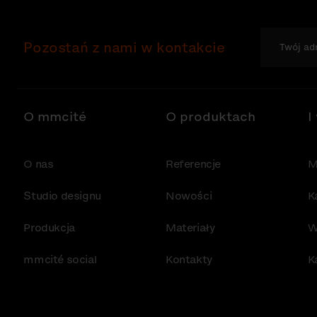
Pozostań z nami w kontakcie
O mmcité
O produktach
I
O nas
Referencje
M
Studio designu
Nowości
K
Produkcja
Materiały
W
mmcité social
Kontakty
K