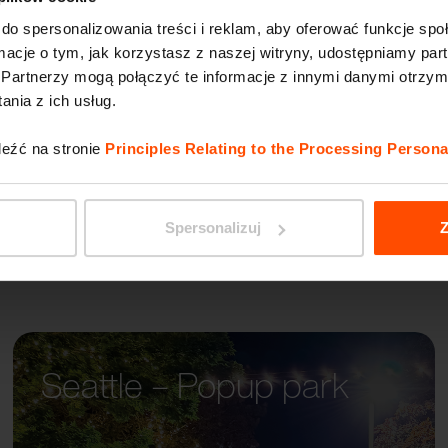
do spersonalizowania treści i reklam, aby oferować funkcje sp
ormacje o tym, jak korzystasz z naszej witryny, udostępniamy p
RADIU
Partnerzy mogą połączyć te informacje z innymi danymi otrzym
nia z ich usług.
leźć na stronie
Principles Relating to the Processing Persona
Spersonalizuj
Z
Seattle – Popup park