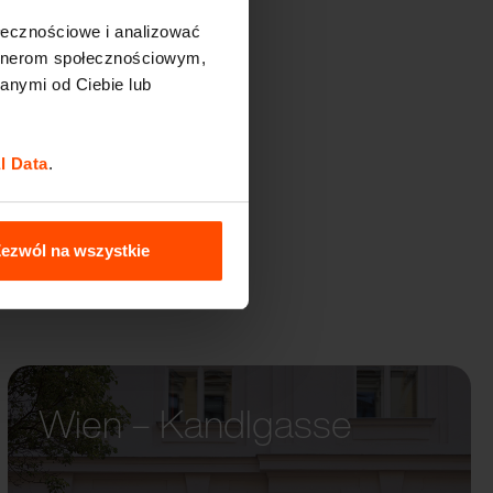
ołecznościowe i analizować
artnerom społecznościowym,
M
anymi od Ciebie lub
l Data
.
ezwól na wszystkie
Wien – Kandlgasse