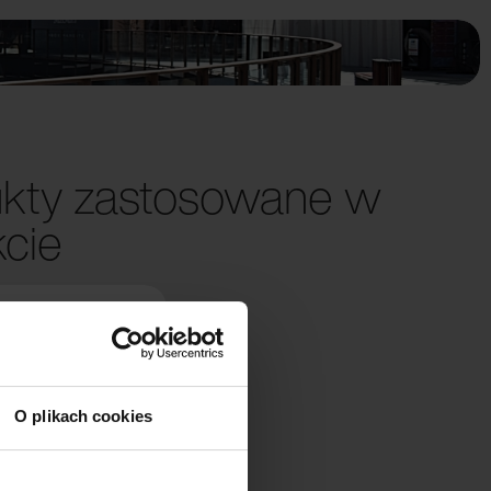
kty zastosowane w
kcie
O plikach cookies