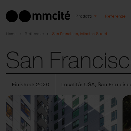
Prodotti
Referenze
Home
Referenze
San Francisco, Mission Street
San Francisc
Finished: 2020
Località: USA, San Francisc