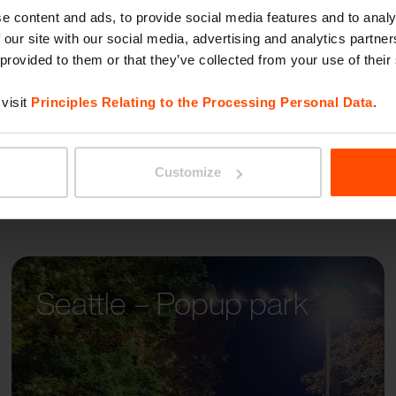
WOOD
e content and ads, to provide social media features and to analy
 our site with our social media, advertising and analytics partn
 provided to them or that they’ve collected from your use of their
visit
Principles Relating to the Processing Personal Data
.
Customize
Seattle – Popup park