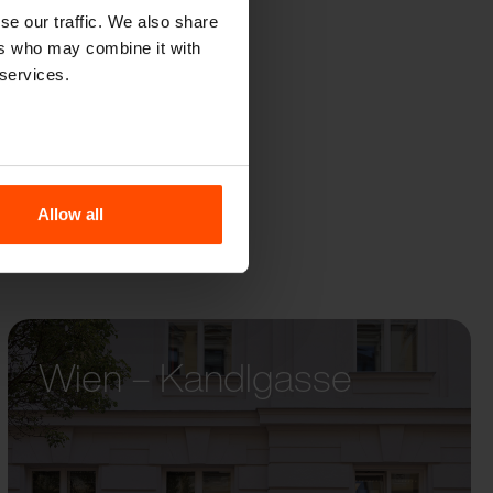
Y
se our traffic. We also share
ers who may combine it with
 services.
Allow all
Wien – Kandlgasse