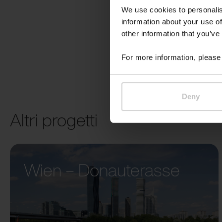
We use cookies to personalis
information about your use of
other information that you’ve
For more information, please 
Deny
Altri progetti
Wien – Donauterasse