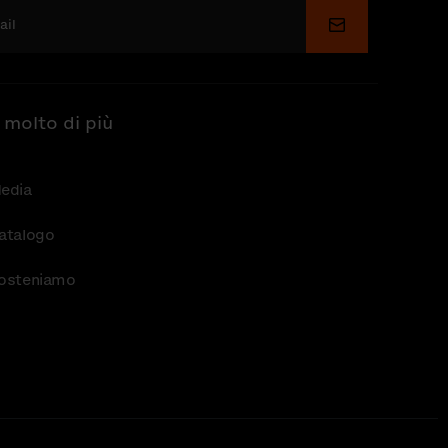
Invia
 molto di più
edia
atalogo
osteniamo