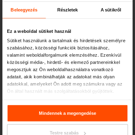
Trencsénre?
Beleegyezés
Részletek
A sütikről
Ez a munkám egyik lényeges része. Ez azt
Ez a weboldal sütiket használ
jelenti, hogy nem teret teremtesz, hanem egy
Sütiket használunk a tartalmak és hirdetések személyre
szabásához, közösségi funkciók biztosításához,
olyan helyet hozol létre – ami élő, az emberek
valamint weboldalforgalmunk elemzéséhez. Ezenkívül
a szabadidejüket töltik benne, felajánlod nekik
közösségi média-, hirdető- és elemező partnereinkkel
a körvonalait, és a megközelítésükkel élő
megosztjuk az Ön weboldalhasználatra vonatkozó
adatait, akik kombinálhatják az adatokat más olyan
szervezetté alakítják. Részt vesznek annak
adatokkal, amelyeket Ön adott meg számukra vagy az
átalakításában, és aktívan használni fogják.
Ön által használt más szolgáltatásokból gyűjtöttek.
Bízunk benne, hogy egyre több ilyen projektünk
További információért kérjük, látogasson el a
Principles
lesz, aminek köszönhetően a lakosok
Relating to the Processing. Personal Data
.
Mindennek a megengedése
bekapcsolódnak a város eseményeibe, és
teljesen más viszonyban lesznek vele.
Testre szabás