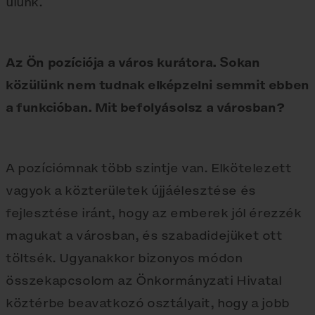
ülünk.
Az Ön pozíciója a város kurátora. Sokan
közülünk nem tudnak elképzelni semmit ebben
a funkcióban. Mit befolyásolsz a városban?
A pozíciómnak több szintje van. Elkötelezett
vagyok a közterületek újjáélesztése és
fejlesztése iránt, hogy az emberek jól érezzék
magukat a városban, és szabadidejüket ott
töltsék. Ugyanakkor bizonyos módon
összekapcsolom az Önkormányzati Hivatal
köztérbe beavatkozó osztályait, hogy a jobb