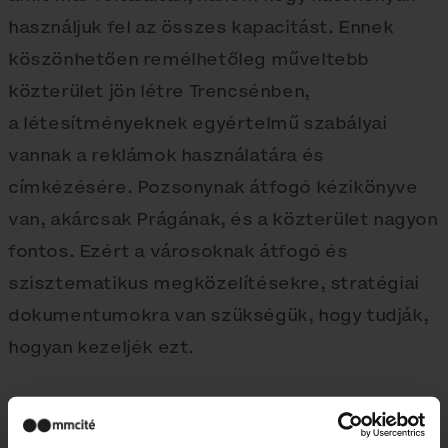
használjuk fel az összes kapacitást. Ennek
köszönhetően remélhetőleg műveltebb
közterület jön létre Trencsénben,
a létesítményeknek egyértelmű szabályai
vannak a reklámok használatára és
címkézésére. Pozsonynak átfogó kézikönyve
van, akárcsak Prágának, és a közterület nagyon
fontos. Ezért a városoknak átfogó és
szisztematikus megközelítésekre, stratégiai
dokumentumokra van szükségük, hogy tudják,
hogyan kezeljék ezt.
Mit jelent a helyteremtés szó? Alkalmazza