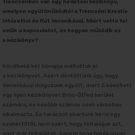
Trencsénben van egy hirdetési kézikönyv,
amelyen együttműködtél a Trencséni Kreatív
Intézettel és Rút Veronikával. Miért vette fel
velük a kapcsolatot, és hogyan működik ez
a kézikönyv?
Körülbelül két hónapja indítottuk el
a kézikönyvet. Azért döntöttünk úgy, hogy
Veronikával dolgozunk együtt, mert ő készített
egy ilyen kézikönyvet Brno-Střed kerület
számára, és később számos cseh városban
alkalmazta. És tanácsot akartunk kérni egy
szakértőtől, nem azért, hogy feltaláljuk azt,
amit már feltaláltak, hanem hogy hatékonyan