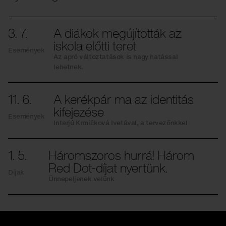
3. 7.
A diákok megújították az
iskola előtti teret
Események
Az apró változtatások is nagy hatással
lehetnek.
11. 6.
A kerékpár ma az identitás
kifejezése
Események
Interjú Krmíčková Ivetával, a tervezőnkkel
1. 5.
Háromszoros hurrá! Három
Red Dot-díjat nyertünk.
Díjak
Ünnepeljenek velünk