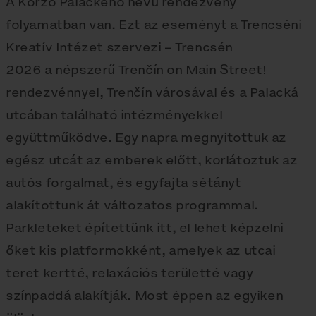
A Korzo Palackého nevű rendezvény
folyamatban van. Ezt az eseményt a Trencséni
Kreatív Intézet szervezi – Trencsén
2026 a népszerű Trenčín on Main Street!
rendezvénnyel, Trenčín városával és a Palacká
utcában található intézményekkel
együttműködve. Egy napra megnyitottuk az
egész utcát az emberek előtt, korlátoztuk az
autós forgalmat, és egyfajta sétányt
alakítottunk át változatos programmal.
Parkleteket építettünk itt, el lehet képzelni
őket kis platformokként, amelyek az utcai
teret kertté, relaxációs területté vagy
színpaddá alakítják. Most éppen az egyiken