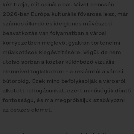
kéz tudja, mit csinál a bal. Mivel Trencsén
2026-ban Európa kulturális fővárosa lesz, már
számos állandó és ideiglenes művészeti
beavatkozás van folyamatban a városi
környezetben meglévő, gyakran történelmi
műalkotások kiegészítésére. Végül, de nem
utolsó sorban a köztér különböző vizuális
elemeivel foglalkozom – a reklámtól a városi
bútorokig. Ezek mind befolyásolják a városról
alkotott felfogásunkat, ezért minőségük döntő
fontosságú, és ma megpróbáljuk szabályozni
az összes elemet.