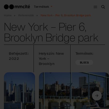
Menü
Termékek
Ker
Home
Referenciák
New York – Pier 6, Brooklyn Bridge park
New York – Pier 6,
Brooklyn Bridge park
Befejezett:
Helyszín: New
Termékek:
2022
York –
BLOCQ
Brooklyn
Előző
Következő