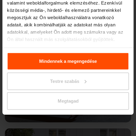
valamint weboldalforgalmunk elemzéséhez. Ezenkívül
közösségi média-, hirdető- és elemező partnereinkkel
megosztjuk az Ön weboldalhasználatra vonatkozó
adatait, akik kombinálhatják az adatokat más olyan
adatokkal, amelyeket Ön adott meg számukra vagy az
Ön által használt más szolgáltatásokból gyűjtöttek.
További információért kérjük, látogasson el a
Principles
Relating to the Processing. Personal Data
.
Mindennek a megengedése
Testre szabás
Megtagad