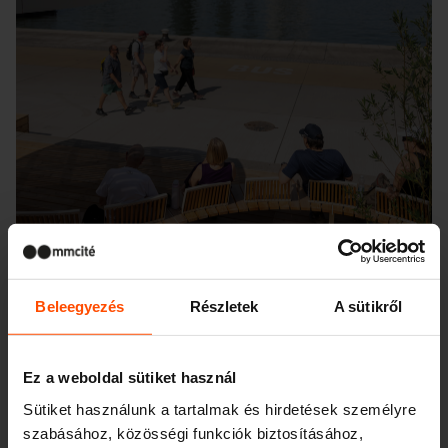
Beleegyezés
Részletek
A sütikről
Ez a weboldal sütiket használ
Seattle – Popup park
Sütiket használunk a tartalmak és hirdetések személyre
szabásához, közösségi funkciók biztosításához,