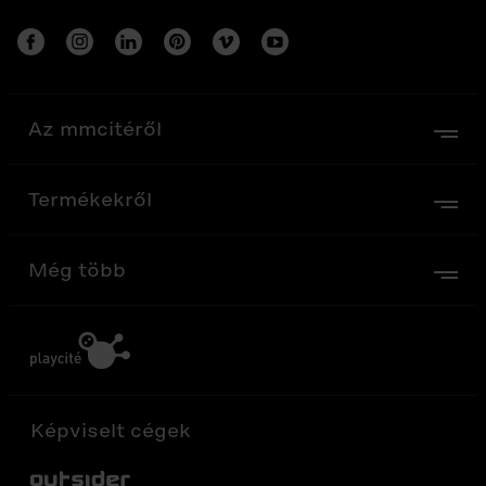
Az mmcitéről
Termékekről
Még több
Képviselt cégek
Out-Sider