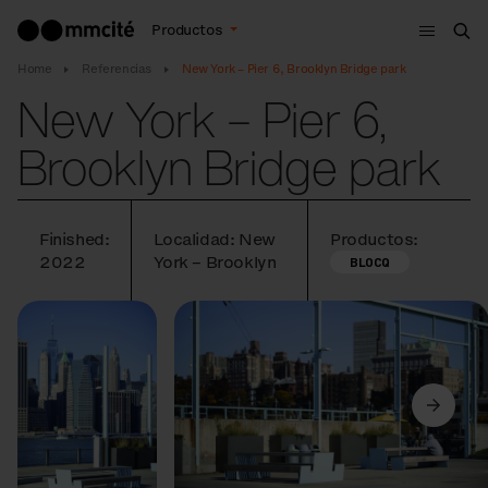
Menú
Productos
Bus
Home
Referencias
New York – Pier 6, Brooklyn Bridge park
New York – Pier 6,
Brooklyn Bridge park
Finished:
Localidad: New
Productos:
2022
York – Brooklyn
BLOCQ
Anterior
Siguiente