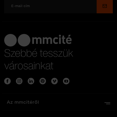
Küldé
Szebbé tesszük
városainkat
Az mmcitéről