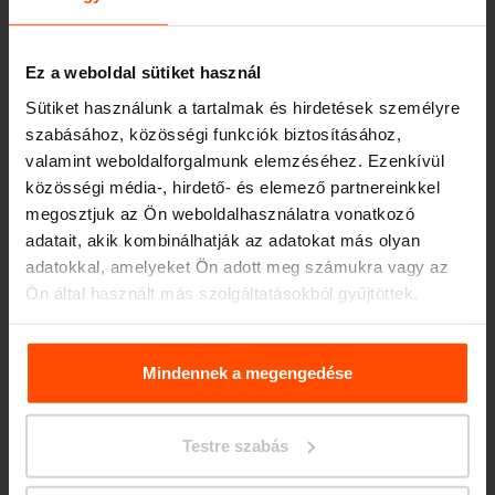
Ez a weboldal sütiket használ
Sütiket használunk a tartalmak és hirdetések személyre
szabásához, közösségi funkciók biztosításához,
valamint weboldalforgalmunk elemzéséhez. Ezenkívül
közösségi média-, hirdető- és elemező partnereinkkel
megosztjuk az Ön weboldalhasználatra vonatkozó
Seattle – Popup park
adatait, akik kombinálhatják az adatokat más olyan
adatokkal, amelyeket Ön adott meg számukra vagy az
Ön által használt más szolgáltatásokból gyűjtöttek.
További információért kérjük, látogasson el a
Principles
Relating to the Processing. Personal Data
.
Mindennek a megengedése
Testre szabás