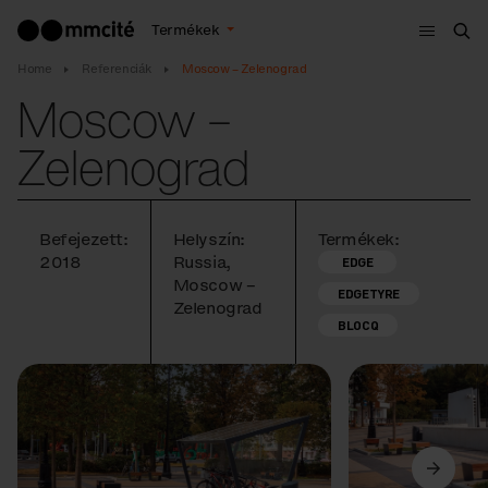
Menü
Termékek
Ker
Home
Referenciák
Moscow – Zelenograd
Moscow –
Zelenograd
Befejezett:
Helyszín:
Termékek:
2018
Russia,
EDGE
Moscow –
EDGETYRE
Zelenograd
BLOCQ