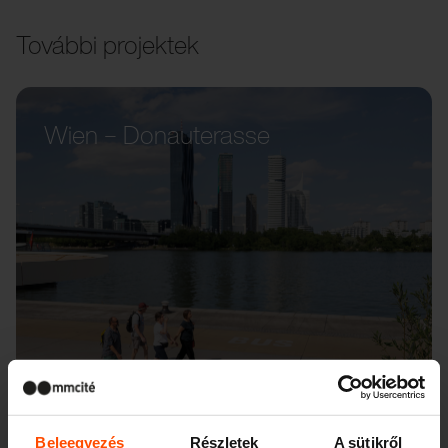
További projektek
Wien – Donauterasse
Beleegyezés
Részletek
A sütikről