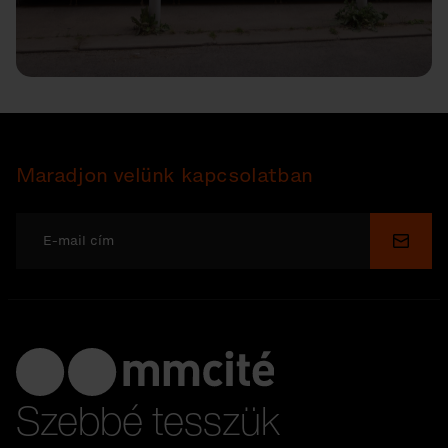
Maradjon velünk kapcsolatban
Küldé
Szebbé tesszük