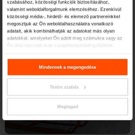
szabásához, közösségi funkciók biztosításához,
valamint weboldalforgalmunk elemzéséhez. Ezenkívül
közösségi média-, hirdető- és elemező partnereinkkel
megosztjuk az Ön weboldalhasználatra vonatkozó
adatait, akik kombinálhatják az adatokat más olyan
adatokkal, amelyeket Ön adott meg számukra vagy az
Ön által használt más szolgáltatásokból gyűjtöttek.
További információért kérjük, látogasson el a
Principles
Relating to the Processing. Personal Data
.
Mindennek a megengedése
Testre szabás
Megtagad