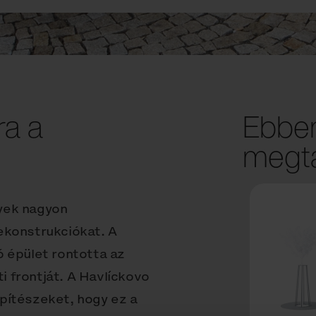
ra a
Ebben
megta
yek nagyon
konstrukciókat. A
ó épület rontotta az
ti frontját. A Havlíckovo
 építészeket, hogy ez a