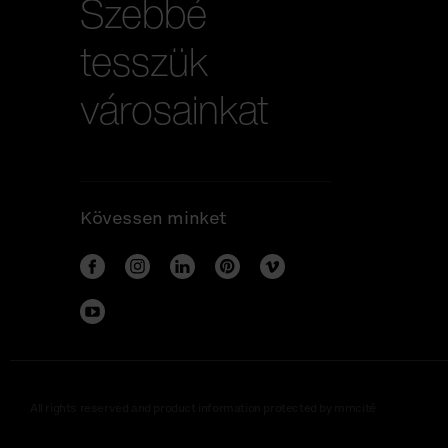
Szebbé
tesszük
városainkat
Kövessen minket
All rights reserved and product information protected by mmcité