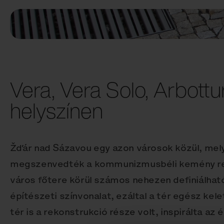
Vera, Vera Solo, Arbottu
helyszínen
Žďár nad Sázavou egy azon városok közül, mel
megszenvedték a kommunizmusbéli kemény re
város főtere körül számos nehezen definiálhat
építészeti színvonalat, ezáltal a tér egész kele
tér is a rekonstrukció része volt, inspirálta az