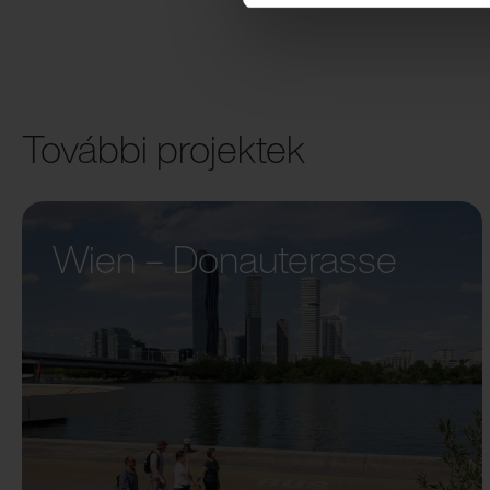
További projektek
Wien – Donauterasse