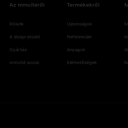
Az mmcitéről
Termékekről
M
Rólunk
Újdonságok
M
A dizájn stúdió
Referenciák
K
Gyártás
Anyagok
A
mmcité social
Elérhetőségek
K