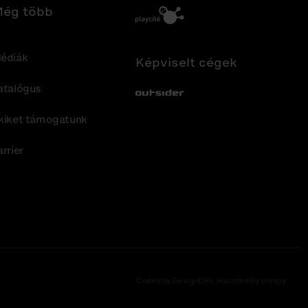
ég több
édiák
Képviselt cégek
atalógus
Out-Sider
kiket támogatunk
arrier
Coded by DesignDev. Haunted by creepy.