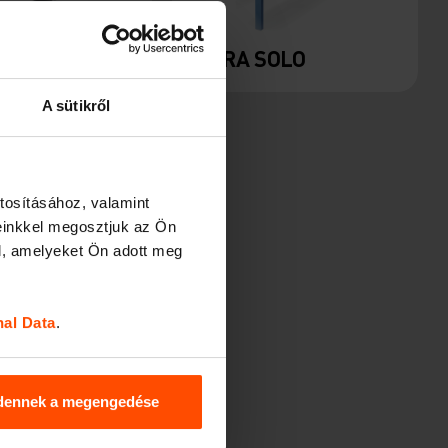
TURA
VERA SOLO
A sütikről
tosításához, valamint
einkkel megosztjuk az Ön
l, amelyeket Ön adott meg
nal Data
.
dennek a megengedése