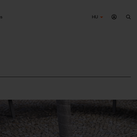
s
HU
Ker