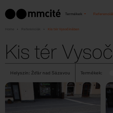
Termékek
Referenciá
Home
Referenciák
Kis tér Vysočinában
Kis tér Vyso
Helyszín: Žďár nad Sázavou
Termékek: