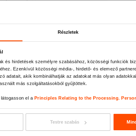
i építészstúdió, a RAW
 régi szökőkút
ARBOT
 év régi építészetét.
ut. A kör alakú Vera
Részletek
mutatják, hogy
kedése és mérete
ál
ske, melyet a
mak és hirdetések személyre szabásához, közösségi funkciók biz
hez. Ezenkívül közösségi média-, hirdető- és elemező partner
et.
zó adatait, akik kombinálhatják az adatokat más olyan adatokka
sznált más szolgáltatásokból gyűjtöttek.
, látogasson el a
Principles Relating to the Processing. Perso
VERA
Testre szabás
Min