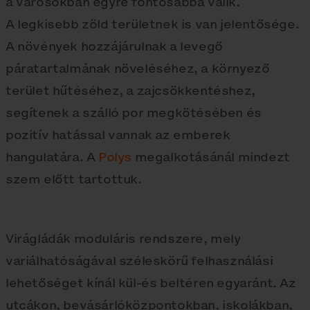
a városokban egyre fontosabbá válik.
A legkisebb zöld területnek is van jelentősége.
A növények hozzájárulnak a levegő
páratartalmának növeléséhez, a környező
terület hűtéséhez, a zajcsökkentéshez,
segítenek a szálló por megkötésében és
pozitív hatással vannak az emberek
hangulatára. A
Polys
megalkotásánál mindezt
szem előtt tartottuk.
Virágládák moduláris rendszere, mely
variálhatóságával széleskörű felhasználási
lehetőséget kínál kül-és beltéren egyaránt. Az
utcákon, bevásárlóközpontokban, iskolákban,