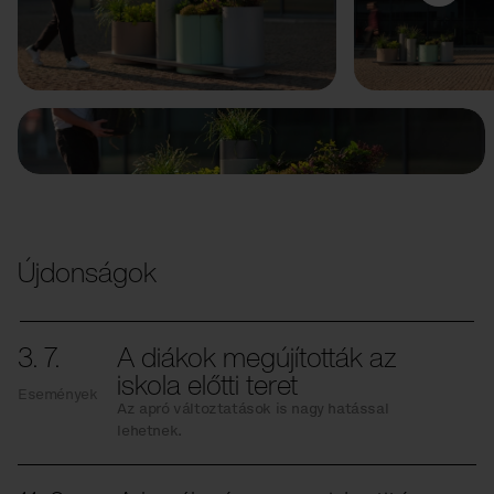
Előző
Következő
Újdonságok
3. 7.
A diákok megújították az
iskola előtti teret
Események
Az apró változtatások is nagy hatással
lehetnek.