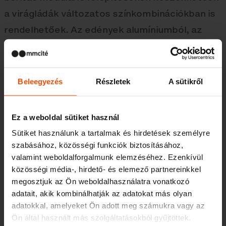
a virágládák változatos színkombinációkban is
rendelhetőek. Az edények alumíniumból, az
alaplemez és az alsó hengeres talpazatok
pedig horganyzott acélból készülnek, az
összállítás porfestéssel van ellátva.
Beleegyezés
Részletek
A sütikről
A növények gyökérrezét télen a fagy, nyáron
a túlmelegedés ellen belső szigetelésrendszer
Ez a weboldal sütiket használ
védi. Az edények öntözőrendszert is
Sütiket használunk a tartalmak és hirdetések személyre
tartalmaznak. Ne hagyjátok magatokat
szabásához, közösségi funkciók biztosításához,
megtéveszteni: annak ellenére, hogy a Polys
valamint weboldalforgalmunk elemzéséhez. Ezenkívül
közösségi média-, hirdető- és elemező partnereinkkel
kifinomult és letisztult külsővel rendelkezik,
megosztjuk az Ön weboldalhasználatra vonatkozó
nagy az ellenállóképessége, ahogy ezt
adatait, akik kombinálhatják az adatokat más olyan
a közterületek meg is követelik.
adatokkal, amelyeket Ön adott meg számukra vagy az
Ön által használt más szolgáltatásokból gyűjtöttek.