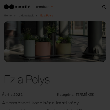
Menü
Termékek
Ker
Home
Újdonságok
Ez a Polys
Ez a Polys
Április 2022
Kategória:
TERMÉKEK
A természet közelsége iránti vágy