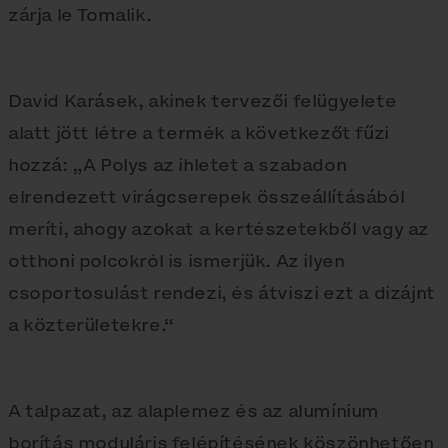
zárja le Tomalik.
David Karásek, akinek tervezői felügyelete
alatt jött létre a termék a következőt fűzi
hozzá: „A Polys az ihletet a szabadon
elrendezett virágcserepek összeállításából
meríti, ahogy azokat a kertészetekből vagy az
otthoni polcokról is ismerjük. Az ilyen
csoportosulást rendezi, és átviszi ezt a dizájnt
a közterületekre.“
A talpazat, az alaplemez és az alumínium
borítás moduláris felépítésének köszönhetően