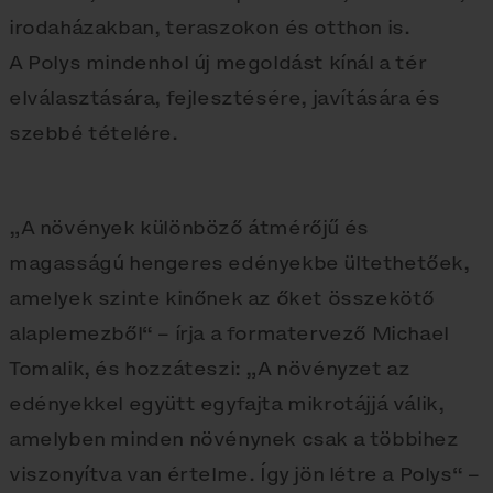
irodaházakban, teraszokon és otthon is.
A Polys mindenhol új megoldást kínál a tér
elválasztására, fejlesztésére, javítására és
szebbé tételére.
„A növények különböző átmérőjű és
magasságú hengeres edényekbe ültethetőek,
amelyek szinte kinőnek az őket összekötő
alaplemezből“ – írja a formatervező Michael
Tomalik, és hozzáteszi: „A növényzet az
edényekkel együtt egyfajta mikrotájjá válik,
amelyben minden növénynek csak a többihez
viszonyítva van értelme. Így jön létre a Polys“ –