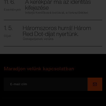
11. 6.
A kerékpár ma az identitás
kifejezése
Események
Interjú Krmíčková Ivetával, a tervezőnkkel
1. 5.
Háromszoros hurrá! Három
Red Dot-díjat nyertünk.
Díjak
Ünnepeljenek velünk
Maradjon velünk kapcsolatban
Küldé