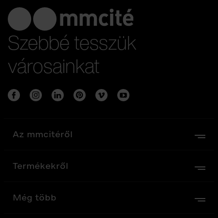
Szebbé tesszük
városainkat
Az mmcitéről
Termékekről
Még több