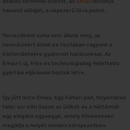
állandó termékei között, az
Emau
felváltja
hasonló elődjét, a népszerű Diva padot.
Tervezőként soha nem állunk meg, az
innovációért élünk és tisztában vagyunk a
közterületekre gyakorolt ​​hatásunkkal. Az
Emau-t új, friss és technológiailag fejlettebb
gyártási eljárással hoztuk létre.
Így jött létre Emau. Egy kültéri pad, folyamatos
faléc sor köti össze az ülőkét és a háttámlát
egy elegáns egységgé, amely tökéletesen
megállja a helyét minden környezetben.