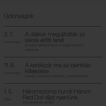
Újdonságok
3. 7.
A diákok megújították az
iskola előtti teret
Események
Az apró változtatások is nagy hatással
lehetnek.
11. 6.
A kerékpár ma az identitás
kifejezése
Események
Interjú Krmíčková Ivetával, a tervezőnkkel
1. 5.
Háromszoros hurrá! Három
Red Dot-díjat nyertünk.
Díjak
Ünnepeljenek velünk