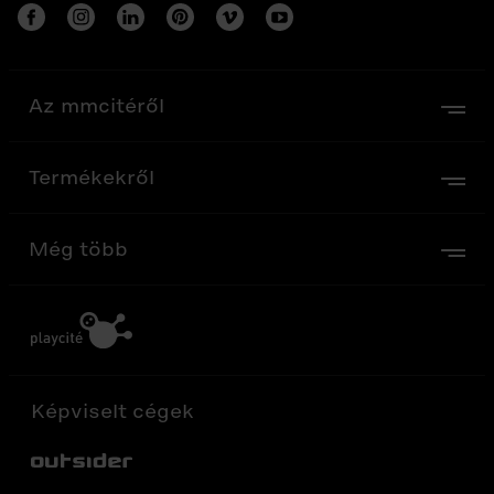
Az mmcitéről
Termékekről
Még több
Képviselt cégek
Out-Sider