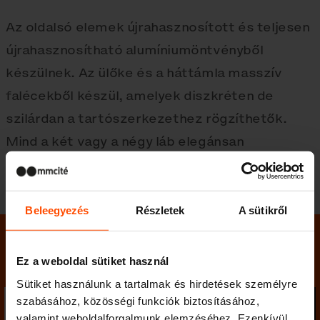
Az oldalsó elemek újrahasznosított és teljesen
újrahasznosítható alumíniumöntvényből
készülnek. Az ülőke és a háttámla masszív
falécekből készül, amelyek diszkréten de
szilárdan a tartószerkezethez rögzíthetők.
Mind a két vagy a négy láb elegánsan
rögzíthető a talajhoz.
Beleegyezés
Részletek
A sütikről
Maradjon velünk kapcsolatban
Ez a weboldal sütiket használ
Sütiket használunk a tartalmak és hirdetések személyre
szabásához, közösségi funkciók biztosításához,
Küld
valamint weboldalforgalmunk elemzéséhez. Ezenkívül