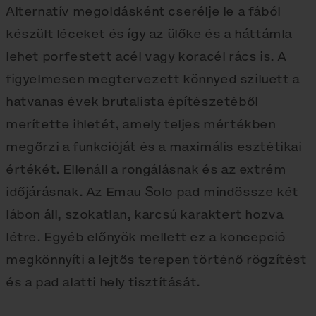
Alternatív megoldásként cserélje le a fából
készült léceket és így az ülőke és a háttámla
lehet porfestett acél vagy koracél rács is. A
figyelmesen megtervezett könnyed sziluett a
hatvanas évek brutalista építészetéből
merítette ihletét, amely teljes mértékben
megőrzi a funkcióját és a maximális esztétikai
értékét. Ellenáll a rongálásnak és az extrém
időjárásnak. Az Emau Solo pad mindössze két
lábon áll, szokatlan, karcsú karaktert hozva
létre. Egyéb előnyök mellett ez a koncepció
megkönnyíti a lejtős terepen történő rögzítést
és a pad alatti hely tisztítását.