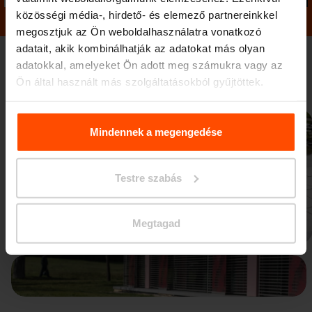
közösségi média-, hirdető- és elemező partnereinkkel
megosztjuk az Ön weboldalhasználatra vonatkozó
adatait, akik kombinálhatják az adatokat más olyan
adatokkal, amelyeket Ön adott meg számukra vagy az
Galéria
Ön által használt más szolgáltatásokból gyűjtöttek.
További információért kérjük, látogasson el a
Principles
Relating to the Processing. Personal Data
.
Mindennek a megengedése
Testre szabás
Előző
Következő
Megtagad