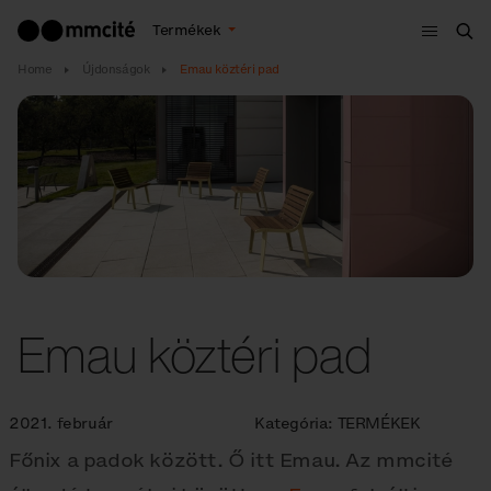
Menü
Termékek
Ker
Home
Újdonságok
Emau köztéri pad
Emau köztéri pad
2021. február
Kategória:
TERMÉKEK
Főnix a padok között. Ő itt Emau. Az mmcité