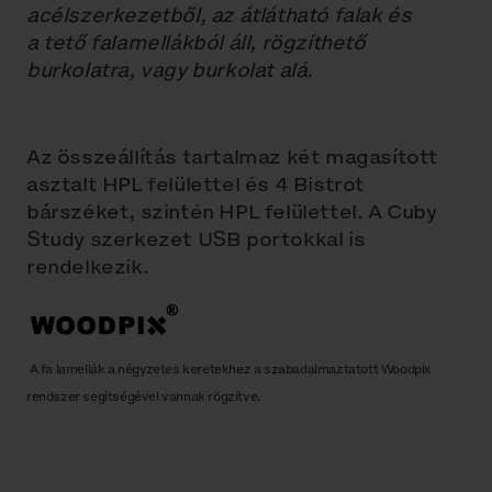
acélszerkezetből, az átlátható falak és
a tető falamellákból áll, rögzíthető
burkolatra, vagy burkolat alá.
Az összeállítás tartalmaz két magasított
asztalt HPL felülettel és 4 Bistrot
bárszéket, szintén HPL felülettel. A Cuby
Study szerkezet USB portokkal is
rendelkezik.
A fa lamellák a négyzetes keretekhez a szabadalmaztatott Woodpix
rendszer segítségével vannak rögzítve.