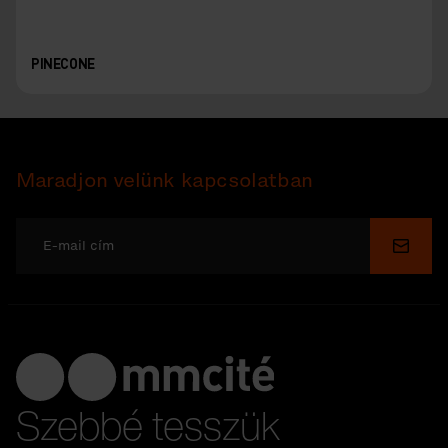
PINECONE
Maradjon velünk kapcsolatban
Küldé
Szebbé tesszük