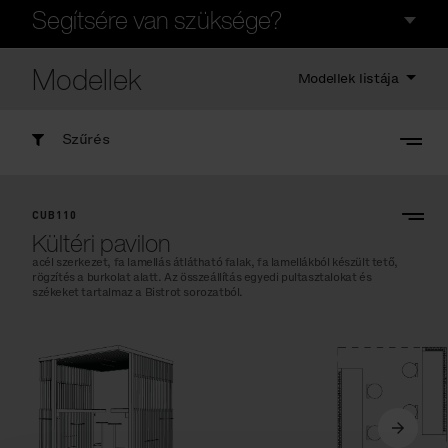
Segítsére van szüksége?
Modellek
Modellek listája
Szűrés
CUB110
Kültéri pavilon
acél szerkezet, fa lamellás átlátható falak, fa lamellákból készült tető,
rögzítés a burkolat alatt. Az összeállítás egyedi pultasztalokat és
székeket tartalmaz a Bistrot sorozatból.