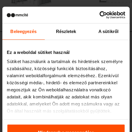
Beleegyezés
Részletek
A sütikről
CUB112
Kültéri pavilon
Ez a weboldal sütiket használ
acél szerkezet, fa lamellás átlátható falak, tető vegetációs réteggel,
Sütiket használunk a tartalmak és hirdetések személyre
rögzítés a burkolat alá Az összeállítás egyedi pultasztalokat és székeket
tartalmaz a Bistrot sorozatból.
szabásához, közösségi funkciók biztosításához,
valamint weboldalforgalmunk elemzéséhez. Ezenkívül
közösségi média-, hirdető- és elemező partnereinkkel
megosztjuk az Ön weboldalhasználatra vonatkozó
adatait, akik kombinálhatják az adatokat más olyan
adatokkal, amelyeket Ön adott meg számukra vagy az
Ön által használt más szolgáltatásokból gyűjtöttek.
További információért kérjük, látogasson el a
Principles