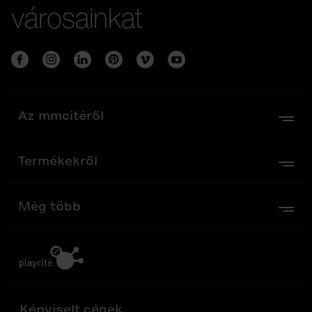
városainkat
Az mmcitéről
Termékekről
Még több
Képviselt cégek