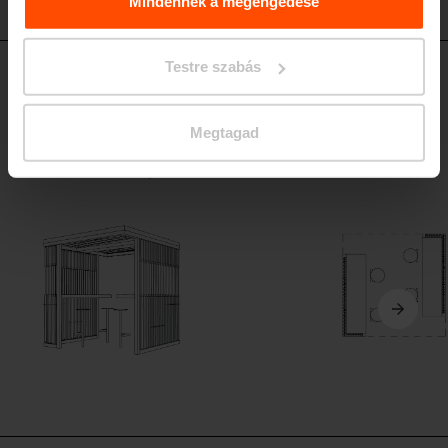
Relating to the Processing. Personal Data
.
Mindennek a megengedése
Testre szabás
CUB113
Kültéri pavilon
Porszórt acélszerkezet, az átlátható falak falamellákból állnak, tető
Megtagad
fotovoltaikus panelekből, burkolat alá vagy burkolatra rögzíthető.Az
összeállítás tartalmaz két magasított asztalt HPL felülettel, USB opcióval
és 4 Bistrot bárszéket, szintén HPL felülettel.