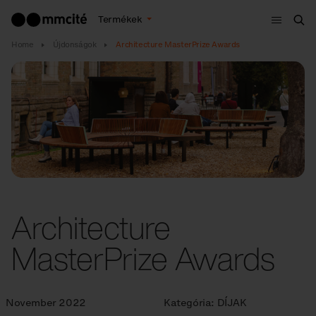
Menü
Termékek
Ker
Home
Újdonságok
Architecture MasterPrize Awards
Architecture
MasterPrize Awards
November 2022
Kategória:
DÍJAK