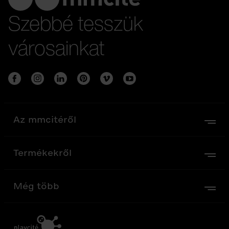
Szebbé tesszük
városainkat
Az mmcitéről
Termékekről
Még több