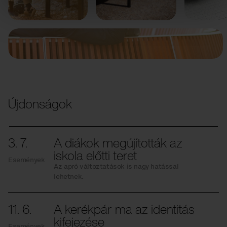
Előző
Következő
Újdonságok
3. 7.
A diákok megújították az
iskola előtti teret
Események
Az apró változtatások is nagy hatással
lehetnek.
11. 6.
A kerékpár ma az identitás
kifejezése
Események