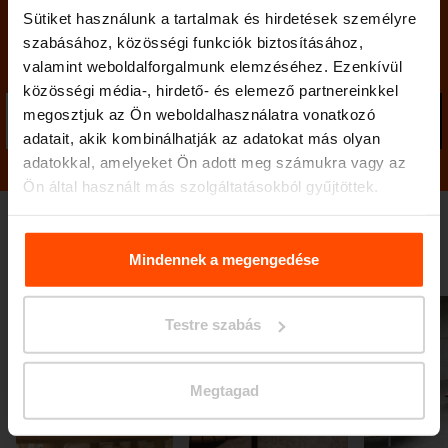
Sütiket használunk a tartalmak és hirdetések személyre
szabásához, közösségi funkciók biztosításához,
Maradjon velünk kapcsolatban
valamint weboldalforgalmunk elemzéséhez. Ezenkívül
közösségi média-, hirdető- és elemező partnereinkkel
megosztjuk az Ön weboldalhasználatra vonatkozó
Küld
adatait, akik kombinálhatják az adatokat más olyan
adatokkal, amelyeket Ön adott meg számukra vagy az
Ön által használt más szolgáltatásokból gyűjtöttek.
További információért kérjük, látogasson el a
Principles
Galéria
Relating to the Processing. Personal Data
.
Mindennek a megengedése
Testre szabás
Megtagad