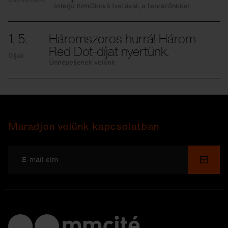
Interjú Krmíčková Ivetával, a tervezőnkkel
1. 5.
Háromszoros hurrá! Három
Red Dot-díjat nyertünk.
Díjak
Ünnepeljenek velünk
Maradjon velünk kapcsolatban
Küldé