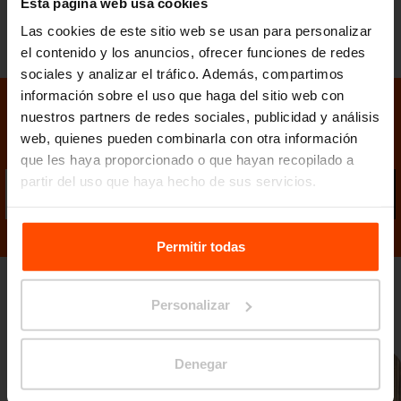
Esta página web usa cookies
Las cookies de este sitio web se usan para personalizar
el contenido y los anuncios, ofrecer funciones de redes
sociales y analizar el tráfico. Además, compartimos
información sobre el uso que haga del sitio web con
nuestros partners de redes sociales, publicidad y análisis
Mantenga el contacto con nosotros
web, quienes pueden combinarla con otra información
que les haya proporcionado o que hayan recopilado a
partir del uso que haya hecho de sus servicios.
Envi
Para más información, visite
Principles Relating to the
Processing Personal Data.
Permitir todas
Galería de fotos
Personalizar
Denegar