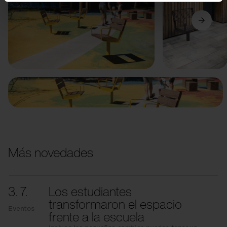
Anterior
Siguiente
Más novedades
3. 7.
Los estudiantes
transformaron el espacio
Eventos
frente a la escuela