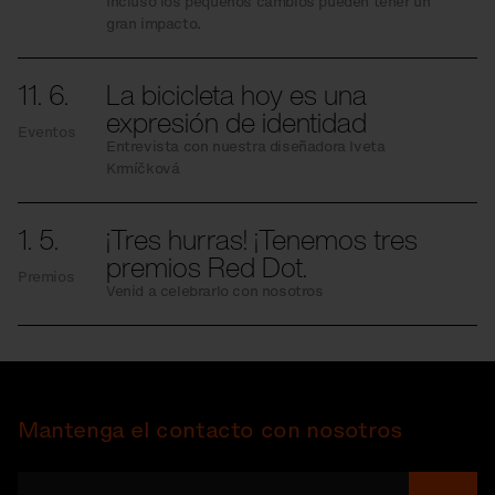
Incluso los pequeños cambios pueden tener un
gran impacto.
11. 6.
La bicicleta hoy es una
expresión de identidad
Eventos
Entrevista con nuestra diseñadora Iveta
Krmíčková
1. 5.
¡Tres hurras! ¡Tenemos tres
premios Red Dot.
Premios
Venid a celebrarlo con nosotros
Mantenga el contacto con nosotros